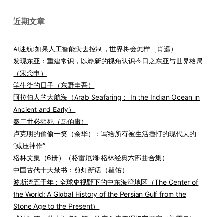
近期文章
AI迷航:如果人工智能失去控制，世界将会怎样（肖遥）
发现东亚：重建常识，以崭新的视角认识今日之东亚与世界格局
（宋念申）
学生街的日子（东野圭吾）
阿拉伯人的大航海（Arab Seafaring： In the Indian Ocean in
Ancient and Early）
秦二世必须死（马伯庸）
卢克明的偷偷一笑（余华）：写给所有被生活捶打的现代人的
“减压神作”
格林文集（6册）（格雷厄姆·格林经典六部曲合集）
中国古代十大禁书：剪灯新话（瞿佑）
波斯湾五千年 : 全球史视野下的中东海湾地区（The Center of
the World: A Global History of the Persian Gulf from the
Stone Age to the Present）