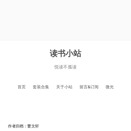
读书小站
悦读不孤读
跳
首页
套装合集
关于小站
留言&订阅
微光
至
正
文
作者归档：
曹文轩