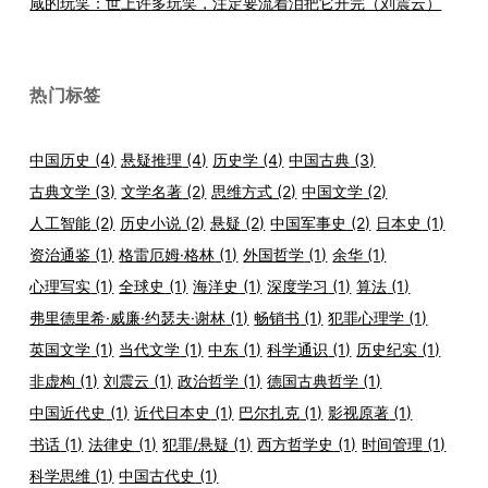
咸的玩笑：世上许多玩笑，注定要流着泪把它开完（刘震云）
热门标签
中国历史
(4)
悬疑推理
(4)
历史学
(4)
中国古典
(3)
古典文学
(3)
文学名著
(2)
思维方式
(2)
中国文学
(2)
人工智能
(2)
历史小说
(2)
悬疑
(2)
中国军事史
(2)
日本史
(1)
资治通鉴
(1)
格雷厄姆·格林
(1)
外国哲学
(1)
余华
(1)
心理写实
(1)
全球史
(1)
海洋史
(1)
深度学习
(1)
算法
(1)
弗里德里希·威廉·约瑟夫·谢林
(1)
畅销书
(1)
犯罪心理学
(1)
英国文学
(1)
当代文学
(1)
中东
(1)
科学通识
(1)
历史纪实
(1)
非虚构
(1)
刘震云
(1)
政治哲学
(1)
德国古典哲学
(1)
中国近代史
(1)
近代日本史
(1)
巴尔扎克
(1)
影视原著
(1)
书话
(1)
法律史
(1)
犯罪/悬疑
(1)
西方哲学史
(1)
时间管理
(1)
科学思维
(1)
中国古代史
(1)