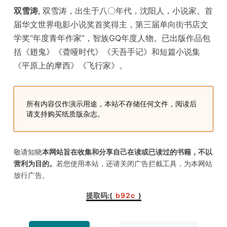
双雪涛
, 双雪涛，出生于八〇年代，沈阳人，小说家。首
届华文世界电影小说奖首奖得主，第三届单向街书店文
学奖“年度青年作家”，智族GQ年度人物。已出版作品包
括《翅鬼》《聋哑时代》《天吾手记》和短篇小说集
《平原上的摩西》《飞行家》。
所有内容仅作演示用途，本站不存储任何文件，阅读后
请支持购买纸质版杂志。
敬请知晓
本网站旨在收集和分享自己在读或已读过的书籍，不以
营利为目的。
若您使用本站，还请关闭广告拦截工具，为本网站
放行广告。
提取码:(
b92c
)