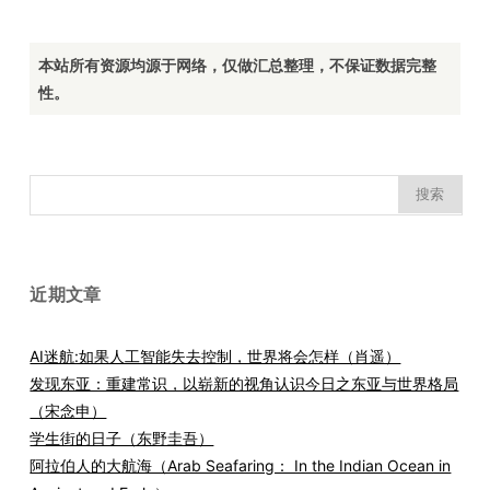
本站所有资源均源于网络，仅做汇总整理，不保证数据完整
性。
搜
索：
近期文章
AI迷航:如果人工智能失去控制，世界将会怎样（肖遥）
发现东亚：重建常识，以崭新的视角认识今日之东亚与世界格局
（宋念申）
学生街的日子（东野圭吾）
阿拉伯人的大航海（Arab Seafaring： In the Indian Ocean in