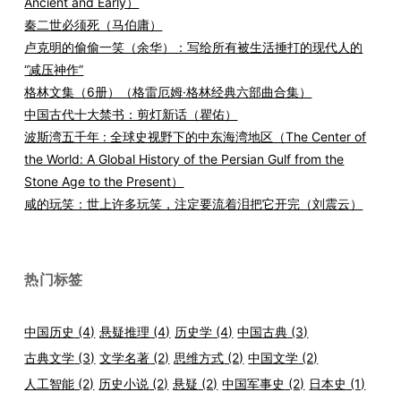
Ancient and Early）
秦二世必须死（马伯庸）
卢克明的偷偷一笑（余华）：写给所有被生活捶打的现代人的
“减压神作”
格林文集（6册）（格雷厄姆·格林经典六部曲合集）
中国古代十大禁书：剪灯新话（瞿佑）
波斯湾五千年 : 全球史视野下的中东海湾地区（The Center of
the World: A Global History of the Persian Gulf from the
Stone Age to the Present）
咸的玩笑：世上许多玩笑，注定要流着泪把它开完（刘震云）
热门标签
中国历史
(4)
悬疑推理
(4)
历史学
(4)
中国古典
(3)
古典文学
(3)
文学名著
(2)
思维方式
(2)
中国文学
(2)
人工智能
(2)
历史小说
(2)
悬疑
(2)
中国军事史
(2)
日本史
(1)