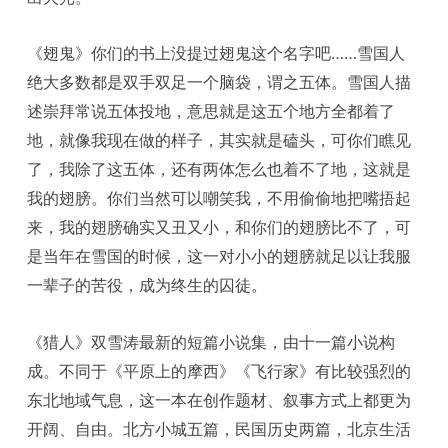
《翅鬼》你们的书上没提过翅鬼这个名字吧……雪国人
绝大多数都是双手双足一个脑袋，谓之五体。雪国人描
述崇拜常说五体投地，意思就是这五个地方全都着了
地，就像我现在做的样子，其实就是磕头，可你们瞧见
了，我除了这五体，还有两体怎么也着不了地，这就是
我的翅膀。你们当然可以嘲笑我，不用偷偷地把嘴捂起
来，我的翅膀确实又丑又小，和你们的翅膀比不了，可
是当年在雪国的时候，这一对小小的翅膀就足以让我服
一辈子的苦役，成为终生的囚徒。
《猎人》双雪涛最新的短篇小说集，由十一篇小说构
成。不同于《平原上的摩西》《飞行家》有比较强烈的
东北地域气息，这一本在创作题材、叙事方式上都更为
开阔、自由。北方小城五篇，民国历史两篇，北京生活