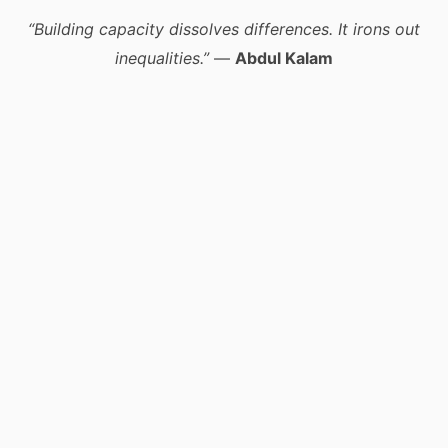
“Building capacity dissolves differences. It irons out
inequalities.”
—
Abdul Kalam