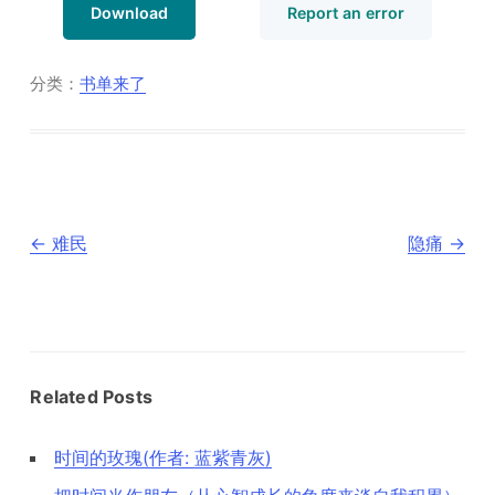
Download
Report an error
分类：
书单来了
文
←
难民
隐痛
→
章
导
航
Related Posts
时间的玫瑰(作者: 蓝紫青灰)