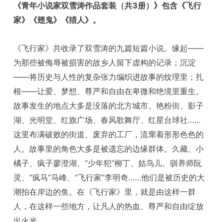
《青年小说家双雪涛作品套装（共3册）》包含《飞行
家》《翅鬼》《猎人》。
《飞行家》共收录了双雪涛的九篇短篇小说。缘起——
为那些被侮辱被损害的故乡人留下虚构的记录；沉淀
——将历史与人性的复杂张力编织进故事的纹理里；扎
根——让爱、梦想、尊严和自由在卑微和绝境里重生。
故事发生的地点大多是没落的北方城市。艳粉街、影子
湖、光明堂、红旗广场、春风歌舞厅、红星台球社……
这里布满破败的街道、废弃的工厂，流窜着形形色色的
人。故事里的角色大多是被遗忘的边缘群体。久藏、小
橘子、疯子廖澄湖、“少年犯”柳丁、姑鸟儿、驯养师阮
灵、“疯马”马峰、“飞行家”李明奇……他们是被历史的大
潮拍在岸边的鱼。在《飞行家》里，就是由这样一群
人，在这样一些地方，让凡人的热血、尊严和自由绽放
出火光。