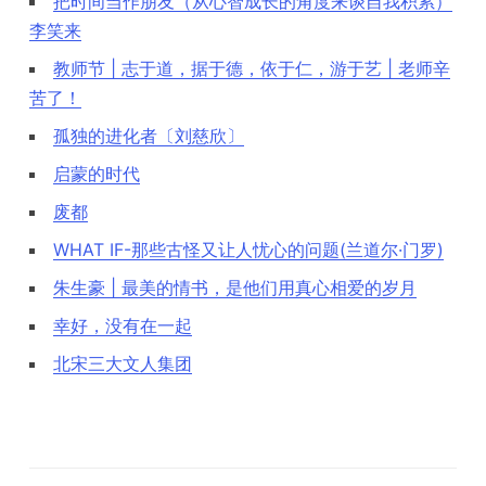
把时间当作朋友（从心智成长的角度来谈自我积累）
李笑来
教师节 | 志于道，据于德，依于仁，游于艺 | 老师辛
苦了！
孤独的进化者〔刘慈欣〕
启蒙的时代
废都
WHAT IF-那些古怪又让人忧心的问题(兰道尔·门罗)
朱生豪 | 最美的情书，是他们用真心相爱的岁月
幸好，没有在一起
北宋三大文人集团