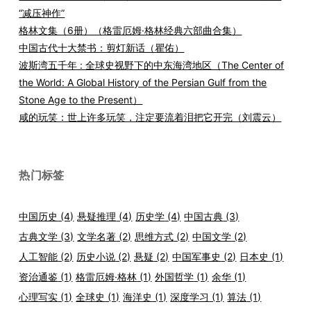
“减压神作”
格林文集（6册）（格雷厄姆·格林经典六部曲合集）
中国古代十大禁书：剪灯新话（瞿佑）
波斯湾五千年 : 全球史视野下的中东海湾地区（The Center of
the World: A Global History of the Persian Gulf from the
Stone Age to the Present）
咸的玩笑：世上许多玩笑，注定要流着泪把它开完（刘震云）
热门标签
中国历史
(4)
悬疑推理
(4)
历史学
(4)
中国古典
(3)
古典文学
(3)
文学名著
(2)
思维方式
(2)
中国文学
(2)
人工智能
(2)
历史小说
(2)
悬疑
(2)
中国军事史
(2)
日本史
(1)
资治通鉴
(1)
格雷厄姆·格林
(1)
外国哲学
(1)
余华
(1)
心理写实
(1)
全球史
(1)
海洋史
(1)
深度学习
(1)
算法
(1)