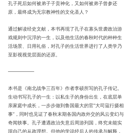
孔子死后如何被弟子子贡神化，又如何被弟子曾参还
原，最终成为无宗教神性的文化圣人？
通过解读经史文献，本书再现了孔子在寡头世袭政治游
戏规则中沉浮的一生，以及他生活的春秋时代的种种生
活场景、日用礼俗，对孔子的生活世界进行了人类学乃
至影视视觉层面的还原。
—————–
本书是《南北战争三百年》作者李硕所写的孔子传记。
生动书写孔子的一生：以私生子的身份出生，在底层单
亲家庭中成长，一步步做到鲁国最大的官“大司寇行摄相
事”，同时也见证了春秋末期各国内政外交的风云变幻与
奇闻轶事。孔子遭遇政治失意后周游列国，终究未能实
现自己的从政理想。但他的学说经后人的传承与解释，