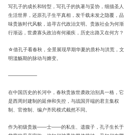
写孔子的成长和转型，写孔子的执著与妥协，细描圣人
生活世界，还原孔子生平真相，发千载未发之隐覆，品
味贵族时代风貌，追寻古代政治文明。贵族社会为何渐
行渐远，世袭寡头政治有何顽疾，历史出路又在何方？
☆借孔子看春秋，全景展现早期华夏的质朴与洪荒，文
明滥觞期的脉动与嬗变。
——————
在中国历史的长河中，春秋贵族世袭政治别具一格，它
是西周封建制的延伸和失控，与战国开端的君主集权
制、官僚制、编户齐民模式截然不同。
作为初级贵族——士——的私生、遗腹子，孔子生长于