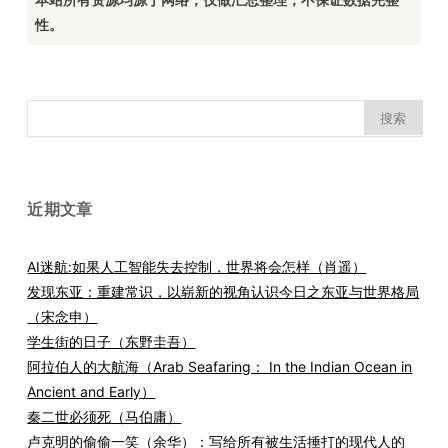
性。
搜
索：
近期文章
AI迷航:如果人工智能失去控制，世界将会怎样（肖遥）
发现东亚：重建常识，以崭新的视角认识今日之东亚与世界格局
（宋念申）
学生街的日子（东野圭吾）
阿拉伯人的大航海（Arab Seafaring： In the Indian Ocean in
Ancient and Early）
秦二世必须死（马伯庸）
卢克明的偷偷一笑（余华）：写给所有被生活捶打的现代人的