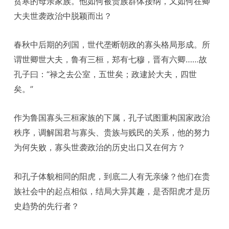
贫寒的母亲家族。他如何被贵族群体接纳，又如何在卿
大夫世袭政治中脱颖而出？
春秋中后期的列国，世代垄断朝政的寡头格局形成。所
谓世卿世大夫，鲁有三桓，郑有七穆，晋有六卿……故
孔子曰：“禄之去公室，五世矣；政逮於大夫，四世
矣。”
作为鲁国寡头三桓家族的下属，孔子试图重构国家政治
秩序，调解国君与寡头、贵族与贱民的关系，他的努力
为何失败，寡头世袭政治的历史出口又在何方？
和孔子体貌相同的阳虎，到底二人有无亲缘？他们在贵
族社会中的起点相似，结局大异其趣，是否阳虎才是历
史趋势的先行者？