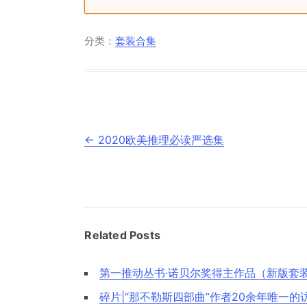
分类：
套装合集
文
←
2020欧美推理必读严选集
章
导
航
Related Posts
第一推动丛书·诺贝尔奖得主作品（新版套
碎片|“那不勒斯四部曲”作者20余年唯一的