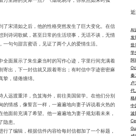
着万里路的灵犀一点》《烟花易冷，你依然如来时孤
近
到了宋清如之后，他的性格突然发生了巨大变化。在信
A
想到诗词歌赋，甚至日常的生活琐事，无话不谈，无情
发
，一句句甜言蜜语，见证了两个人的爱情生活。
世
学
阿拉
中全面展示了朱生豪当时的写作心迹，字里行间充满着
Oc
刚寄出，下一封信就又跟着寄出；有时信中字迹密密麻
秦
真挚，缱倦缠绵。
卢
代
诗人远渡重洋，负笈海外，前往美国留学。在他们分别
格
甸的情感，像誓言一样，一遍遍地向妻子诉说着火热的
中
在他面前充满了希望。他一遍遍地为妻子规划着未来，
波
Ce
了隐患。
Gu
进行了编辑，根据信件内容给每封信都加了一个标题，
咸