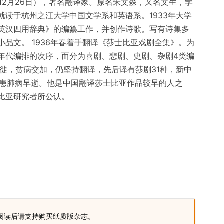
44年12月26日），著名翻译家。原名朱文森，又名文生，学
读于杭州之江大学中国文学系和英语系。1933年大学
英汉四用辞典》的编纂工作，并创作诗歌。写有诗集多
品文。 1936年春着手翻译《莎士比亚戏剧全集》。为
年代编排的次序，而分为喜剧、悲剧、史剧、杂剧4类编
流徙，贫病交加，仍坚持翻译，先后译有莎剧31种，新中
度患肺病早逝。他是中国翻译莎士比亚作品较早的人之
比亚研究者所公认。
阅读后请支持购买纸质版杂志。