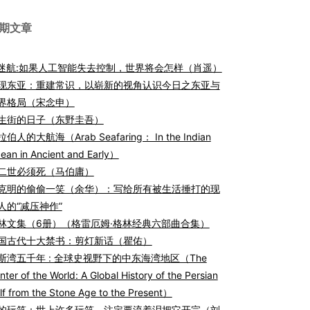
期文章
I迷航:如果人工智能失去控制，世界将会怎样（肖遥）
现东亚：重建常识，以崭新的视角认识今日之东亚与
界格局（宋念申）
生街的日子（东野圭吾）
伯人的大航海（Arab Seafaring： In the Indian
ean in Ancient and Early）
二世必须死（马伯庸）
克明的偷偷一笑（余华）：写给所有被生活捶打的现
人的“减压神作”
林文集（6册）（格雷厄姆·格林经典六部曲合集）
国古代十大禁书：剪灯新话（瞿佑）
斯湾五千年 : 全球史视野下的中东海湾地区（The
nter of the World: A Global History of the Persian
lf from the Stone Age to the Present）
的玩笑：世上许多玩笑，注定要流着泪把它开完（刘