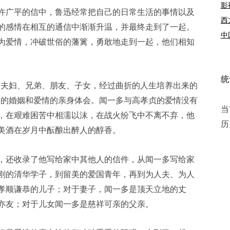
影
许广平的信中，鲁迅经常把自己的日常生活的事情以及
西
的感情在相互的通信中渐渐升温，并最终走到了一起。
中
为爱情，冲破世俗的藩篱，勇敢地走到一起，他们相知
统
是夫妇、兄弟、朋友、子女，经过曲折的人生培养出来的
己的婚姻和爱情的亲身体会。闻一多与高孝贞的爱情没有
当
，在艰难困苦中相濡以沫，在战火纷飞中不离不弃，他
历
美酒在岁月中酝酿出醉人的醇香。
，还收录了他写给家中其他人的信件，从闻一多写给家
刚的清华学子，到留美的爱国青年，再到为人夫、为人
孝顺谦恭的儿子；对于妻子，闻一多是顶天立地的丈
亦友；对于儿女闻一多是慈祥可亲的父亲。