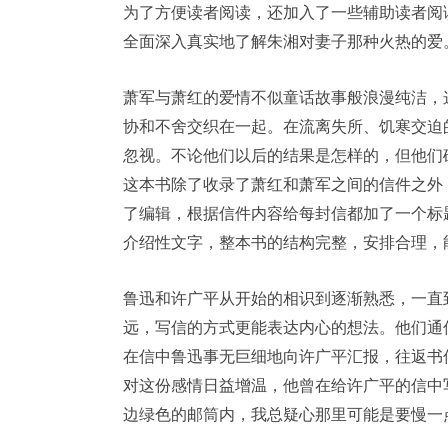
为了方便读者阅读，还加入了一些辅助读者阅
全面深入真实地了解朱湘对妻子那种火热的爱
萧军与萧红的爱情不似童话故事般浪漫纯洁，
协和不舍交织在一起。在流离失所、饥寒交迫
忽视。不论他们以后的结果是怎样的，但他们
这本书除了收录了萧红和萧军之间的信件之外
了编辑，根据信件内容给每封信都加了一个标
介绍性文字，整本书的结构完整，安排合理，
鲁迅和许广平从开始的相识到逐渐熟悉，一直
远，写信的方式更能表达内心的想法。他们通
在信中鲁迅事无巨细地向许广平汇报，往返书
对这份感情日益增温，他曾在给许广平的信中
边绿色的邮筒内，我总疑心那里可能是要慢一