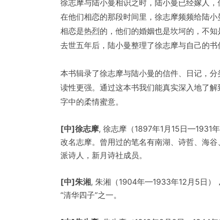
徐志摩与陆小曼相识之时，陆小曼已经嫁人，
在他们相恋的那段时间里，徐志摩频频给陆小
相恋是热烈的，他们的婚姻也是坎坷的，不知
去世五年后，陆小曼整理了徐志摩与自己的书
本书辑录了徐志摩与陆小曼的信件、日记，分
读性更强。通过这本书我们能真实深入地了解
字中的柔情蜜意。
[中]徐志摩
, 徐志摩（1897年1月15日—193
改名志摩。曾用过的笔名有南湖、诗哲、海谷
派诗人，新月诗社成员。
[中]朱湘
, 朱湘（1904年—1933年12
“清华四子”之一。