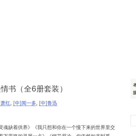
情书（全6册套装）
]萧红
,
[中]闻一多
,
[中]鲁迅
搜
灵魂缺着供养》《我只想和你在一个慢下来的世界里交
索