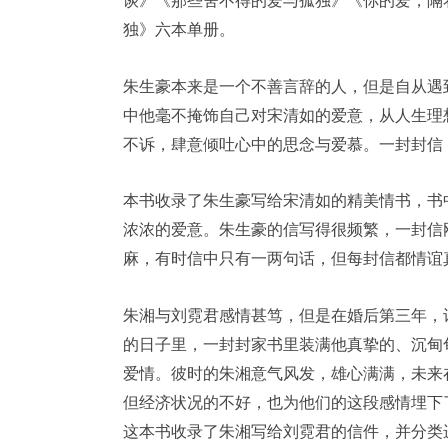
谈》《那些舍不得的爱与孤独》《你的爱，隔
独》六本单册。
朱生豪本来是一个不善言辞的人，但是自从遇
中他毫不掩饰自己对宋清如的爱意，从人生理
不诉，肆意倾吐心中的思念与爱慕。一封封信
本书收录了朱生豪写给宋清如的精美情书，书
浓浓的爱意。朱生豪的信写得很频繁，一封信
麻，有时信中只有一两句话，但每封信都情谊
朱湘与刘霓君感情甚笃，但是在婚后第三年，
的日子里，一封封家书里装满他真挚的、沉甸
爱情。彼时的朱湘意气风发，雄心满满，未来
但经济状况的不好，也为他们的这段感情埋下
这本书收录了朱湘写给刘霓君的信件，并分类