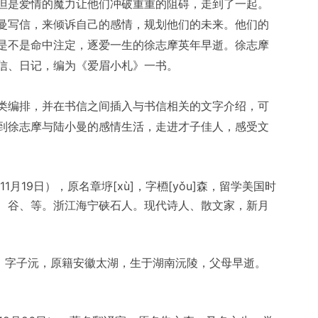
但是爱情的魔力让他们冲破重重的阻碍，走到了一起。
曼写信，来倾诉自己的感情，规划他们的未来。他们的
是不是命中注定，逐爱一生的徐志摩英年早逝。徐志摩
信、日记，编为《爱眉小札》一书。
类编排，并在书信之间插入与书信相关的文字介绍，可
到徐志摩与陆小曼的感情生活，走进才子佳人，感受文
1年11月19日），原名章垿[xù]，字槱[yǒu]森，留学美国时
、谷、等。浙江海宁硖石人。现代诗人、散文家，新月
月5日），字子沅，原籍安徽太湖，生于湖南沅陵，父母早逝。