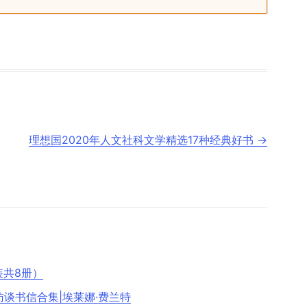
理想国2020年人文社科文学精选17种经典好书
→
装共8册）
访谈书信合集|埃莱娜·费兰特