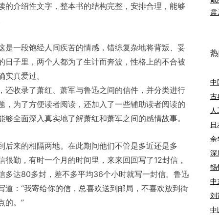
读的介绍性文字，整本书的结构完整，安排合理，能够
震
。
这是一段饱经人间疾苦的情感，错综复杂地将背叛、妥
热
的日子里，两个人都为了生计而奔波，性格上的不合被
确实真爱过。
中
，还收录了萧红、萧军与鲁迅之间的信件，并分类进行
古
题，为了方便读者阅读，还加入了一些辅助读者阅读的
人
能够全面深入真实地了解萧红和萧军之间的感情故事。
日
余
到后来的相隔两地。在此期间他们不管是多近还是多
深
信很勤，有时一个月的时间里，来来回回写了12封信，
畅
信多达80多封，差不多平均36个小时就写一封信。鲁迅
中
写道：“我寄给你的信，总喜欢送到邮局，不喜欢放到街
刘
点的。”
中