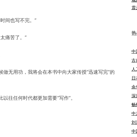
震
时间也写不完。”
热
太痛苦了。”
中
。
古
人
候做无用功，我将会在本书中向大家传授“迅速写完”的
日
余
深
比以往任何时代都更加需要“写作”。
畅
中
刘
中