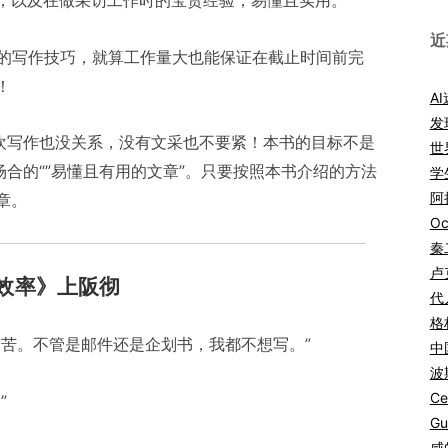
，以及在做采访工作时的宝贵经验，易懂且实用。
近
章的写作技巧，就算工作量大也能保证在截止时间前完
！
A
发
喜欢写作也没关系，没有文采也不要紧！本书的目标不是
世
场合的“”易懂且有用的文章”。只要按照本书介绍的方法
学
阿拉
章。
Oc
秦
卢
效率》上阪彻
代
格
痛苦。不管是邮件还是企划书，我都不想写。”
中
波
Ce
”
Gu
咸