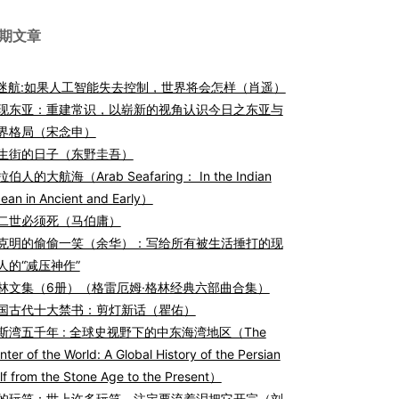
期文章
I迷航:如果人工智能失去控制，世界将会怎样（肖遥）
现东亚：重建常识，以崭新的视角认识今日之东亚与
界格局（宋念申）
生街的日子（东野圭吾）
伯人的大航海（Arab Seafaring： In the Indian
ean in Ancient and Early）
二世必须死（马伯庸）
克明的偷偷一笑（余华）：写给所有被生活捶打的现
人的“减压神作”
林文集（6册）（格雷厄姆·格林经典六部曲合集）
国古代十大禁书：剪灯新话（瞿佑）
斯湾五千年 : 全球史视野下的中东海湾地区（The
nter of the World: A Global History of the Persian
lf from the Stone Age to the Present）
的玩笑：世上许多玩笑，注定要流着泪把它开完（刘