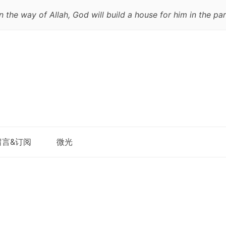
 the way of Allah, God will build a house for him in the par
跳
留言&订阅
微光
至
正
文