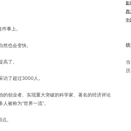
影
西
中
这件事上。
统
自然也会变快。
提高了。
当
历
访了超过3000人。
勃的创业者、实现重大突破的科学家、著名的经济评论
人被称为“世界一流”。
同点。