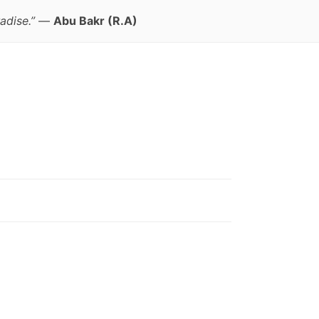
adise.”
—
Abu Bakr (R.A)