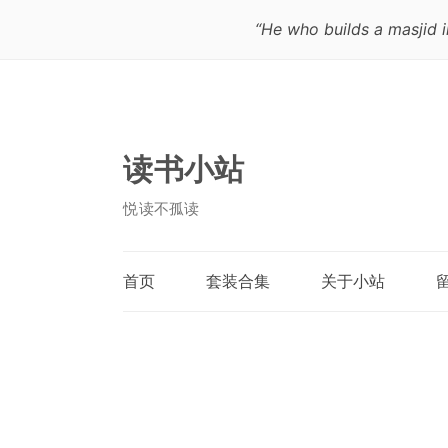
“He who builds a masjid in
读书小站
悦读不孤读
首页
套装合集
关于小站