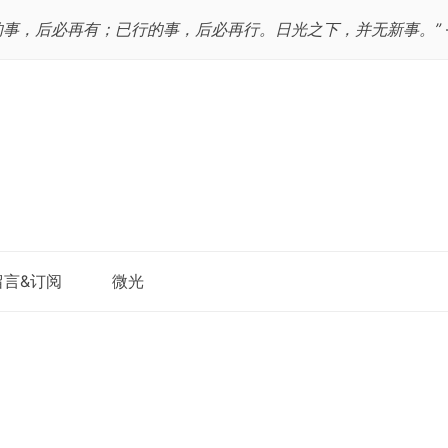
的事，后必再有；已行的事，后必再行。日光之下，并无新事。”
跳
留言&订阅
微光
至
正
文