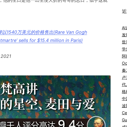
，他的生日是他一出生便夭折的哥哥的忌日，似乎这就
近
A
40万美元的价格售出(Rare Van Gogh
发
martre’ sells for $15.4 million in Paris)
世
学
 2021
阿拉
Oc
秦
卢
代
格
中
波
Ce
Gu
咸