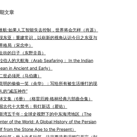
期文章
I迷航:如果人工智能失去控制，世界将会怎样（肖遥）
现东亚：重建常识，以崭新的视角认识今日之东亚与
界格局（宋念申）
生街的日子（东野圭吾）
伯人的大航海（Arab Seafaring： In the Indian
ean in Ancient and Early）
二世必须死（马伯庸）
克明的偷偷一笑（余华）：写给所有被生活捶打的现
人的“减压神作”
林文集（6册）（格雷厄姆·格林经典六部曲合集）
国古代十大禁书：剪灯新话（瞿佑）
斯湾五千年 : 全球史视野下的中东海湾地区（The
nter of the World: A Global History of the Persian
lf from the Stone Age to the Present）
的玩笑：世上许多玩笑，注定要流着泪把它开完（刘