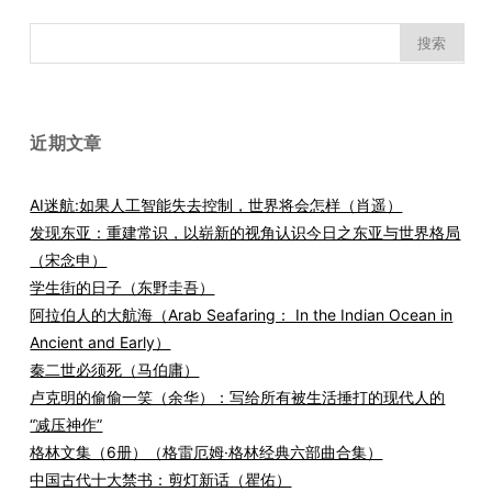
搜
索：
近期文章
AI迷航:如果人工智能失去控制，世界将会怎样（肖遥）
发现东亚：重建常识，以崭新的视角认识今日之东亚与世界格局
（宋念申）
学生街的日子（东野圭吾）
阿拉伯人的大航海（Arab Seafaring： In the Indian Ocean in
Ancient and Early）
秦二世必须死（马伯庸）
卢克明的偷偷一笑（余华）：写给所有被生活捶打的现代人的
“减压神作”
格林文集（6册）（格雷厄姆·格林经典六部曲合集）
中国古代十大禁书：剪灯新话（瞿佑）