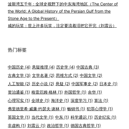
波斯湾五千年 : 全球史视野下的中东海湾地区（The Center of
the World: A Global History of the Persian Gulf from the
Stone Age to the Present）
咸的玩笑：世上许多玩笑，注定要流着泪把它开完（刘震云）
热门标签
中国历史
(4)
悬疑推理
(4)
历史学
(4)
中国古典
(3)
古典文学
(3)
文学名著
(2)
思维方式
(2)
中国文学
(2)
人工智能
(2)
历史小说
(2)
悬疑
(2)
中国军事史
(2)
日本史
(1)
资治通鉴
(1)
格雷厄姆·格林
(1)
外国哲学
(1)
余华
(1)
心理写实
(1)
全球史
(1)
海洋史
(1)
深度学习
(1)
算法
(1)
弗里德里希·威廉·约瑟夫·谢林
(1)
畅销书
(1)
犯罪心理学
(1)
英国文学
(1)
当代文学
(1)
中东
(1)
科学通识
(1)
历史纪实
(1)
非虚构
(1)
刘震云
(1)
政治哲学
(1)
德国古典哲学
(1)