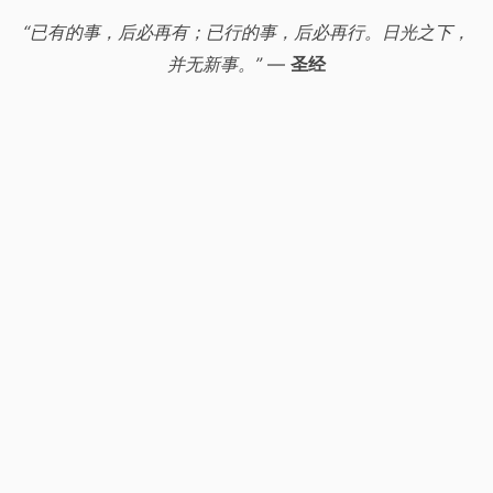
“已有的事，后必再有；已行的事，后必再行。日光之下，
并无新事。”
—
圣经