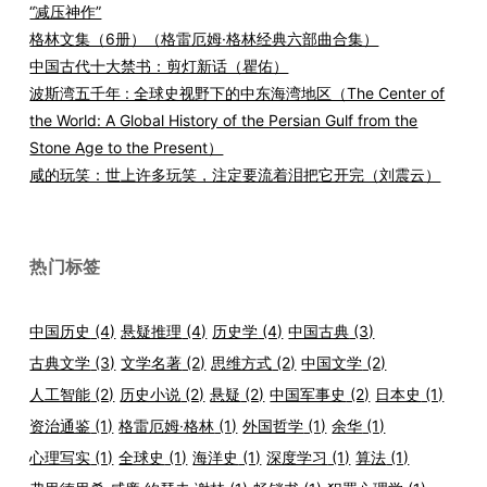
“减压神作”
格林文集（6册）（格雷厄姆·格林经典六部曲合集）
中国古代十大禁书：剪灯新话（瞿佑）
波斯湾五千年 : 全球史视野下的中东海湾地区（The Center of
the World: A Global History of the Persian Gulf from the
Stone Age to the Present）
咸的玩笑：世上许多玩笑，注定要流着泪把它开完（刘震云）
热门标签
中国历史
(4)
悬疑推理
(4)
历史学
(4)
中国古典
(3)
古典文学
(3)
文学名著
(2)
思维方式
(2)
中国文学
(2)
人工智能
(2)
历史小说
(2)
悬疑
(2)
中国军事史
(2)
日本史
(1)
资治通鉴
(1)
格雷厄姆·格林
(1)
外国哲学
(1)
余华
(1)
心理写实
(1)
全球史
(1)
海洋史
(1)
深度学习
(1)
算法
(1)