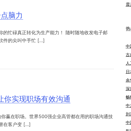
震
一点脑力
热
你的忙碌真正转化为生产能力！ 随时随地收发电子邮
件的尖叫中手忙 […]
中
古
人
日
余
深
畅
招让你实现职场有效沟通
中
刘
助你赢在职场。世界500强企业高管都在用的职场沟通技
中
在客户变 […]
影