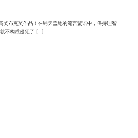
高奖布克奖作品！在铺天盖地的流言蜚语中，保持理智
不构成侵犯了 […]