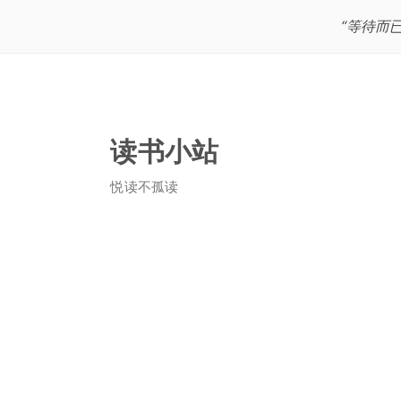
“等待而
读书小站
悦读不孤读