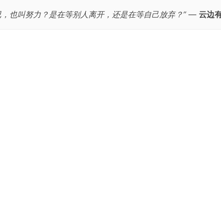
已，也叫努力？是在等别人离开，还是在等自己放弃？”
—
云边
跳
至
正
文