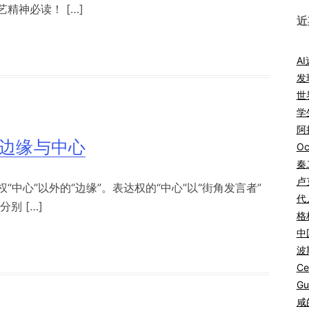
精神必读！ […]
近
A
发
世
学
阿拉
的边缘与中心
Oc
秦
卢
中心”以外的“边缘”。表达权的“中心”以“街角发言者”
代
别 […]
格
中
波
Ce
Gu
咸