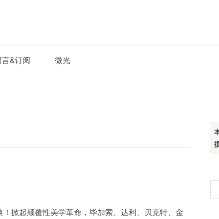
留言&订阅
微光
搜
索
经典！掀起颠覆性美学革命，毕加索、达利、贝克特、金