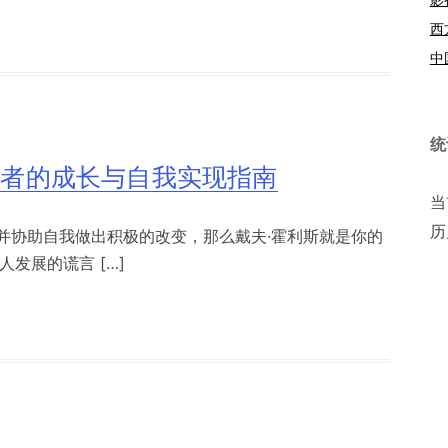
西
中
统
论者的成长与自我实现指南
当
历
并协助自我做出积极的改变，那么戴夫·霍利斯就是你的
发展的谎言 […]