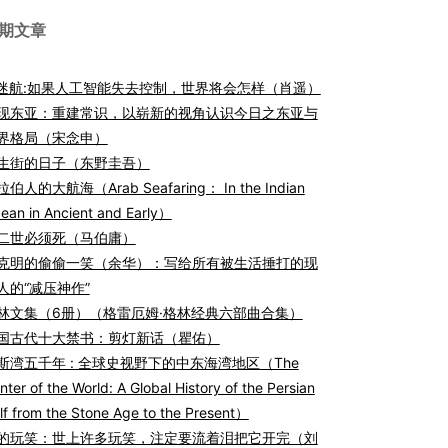
期文章
I迷航:如果人工智能失去控制，世界将会怎样（肖遥）
现东亚：重建常识，以崭新的视角认识今日之东亚与
界格局（宋念申）
生街的日子（东野圭吾）
伯人的大航海（Arab Seafaring： In the Indian
ean in Ancient and Early）
二世必须死（马伯庸）
克明的偷偷一笑（余华）：写给所有被生活捶打的现
人的“减压神作”
林文集（6册）（格雷厄姆·格林经典六部曲合集）
国古代十大禁书：剪灯新话（瞿佑）
斯湾五千年 : 全球史视野下的中东海湾地区（The
nter of the World: A Global History of the Persian
lf from the Stone Age to the Present）
的玩笑：世上许多玩笑，注定要流着泪把它开完（刘