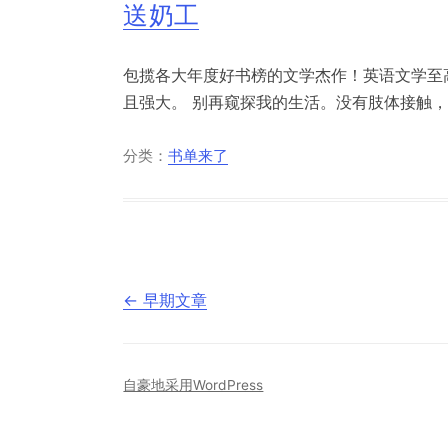
送奶工
包揽各大年度好书榜的文学杰作！英语文学至
且强大。 别再窥探我的生活。没有肢体接触，就
分类：
书单来了
文
←
早期文章
章
导
航
自豪地采用WordPress