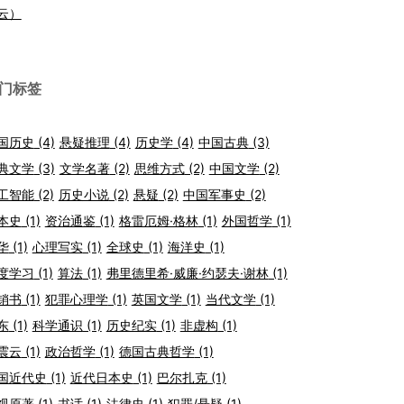
云）
门标签
国历史
(4)
悬疑推理
(4)
历史学
(4)
中国古典
(3)
典文学
(3)
文学名著
(2)
思维方式
(2)
中国文学
(2)
工智能
(2)
历史小说
(2)
悬疑
(2)
中国军事史
(2)
本史
(1)
资治通鉴
(1)
格雷厄姆·格林
(1)
外国哲学
(1)
华
(1)
心理写实
(1)
全球史
(1)
海洋史
(1)
度学习
(1)
算法
(1)
弗里德里希·威廉·约瑟夫·谢林
(1)
销书
(1)
犯罪心理学
(1)
英国文学
(1)
当代文学
(1)
东
(1)
科学通识
(1)
历史纪实
(1)
非虚构
(1)
震云
(1)
政治哲学
(1)
德国古典哲学
(1)
国近代史
(1)
近代日本史
(1)
巴尔扎克
(1)
视原著
(1)
书话
(1)
法律史
(1)
犯罪/悬疑
(1)