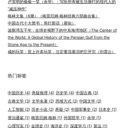
卢克明的偷偷一笑（余华）：写给所有被生活捶打的现代人的
“减压神作”
格林文集（6册）（格雷厄姆·格林经典六部曲合集）
中国古代十大禁书：剪灯新话（瞿佑）
波斯湾五千年 : 全球史视野下的中东海湾地区（The Center of
the World: A Global History of the Persian Gulf from the
Stone Age to the Present）
咸的玩笑：世上许多玩笑，注定要流着泪把它开完（刘震云）
热门标签
中国历史
(4)
悬疑推理
(4)
历史学
(4)
中国古典
(3)
古典文学
(3)
文学名著
(2)
思维方式
(2)
中国文学
(2)
人工智能
(2)
历史小说
(2)
悬疑
(2)
中国军事史
(2)
日本史
(1)
资治通鉴
(1)
格雷厄姆·格林
(1)
外国哲学
(1)
余华
(1)
心理写实
(1)
全球史
(1)
海洋史
(1)
深度学习
(1)
算法
(1)