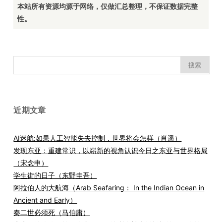
本站所有资源均源于网络，仅做汇总整理，不保证数据完整
性。
搜
索：
近期文章
AI迷航:如果人工智能失去控制，世界将会怎样（肖遥）
发现东亚：重建常识，以崭新的视角认识今日之东亚与世界格局
（宋念申）
学生街的日子（东野圭吾）
阿拉伯人的大航海（Arab Seafaring： In the Indian Ocean in
Ancient and Early）
秦二世必须死（马伯庸）