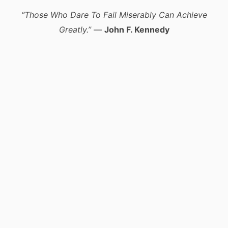
“Those Who Dare To Fail Miserably Can Achieve
Greatly.”
—
John F. Kennedy