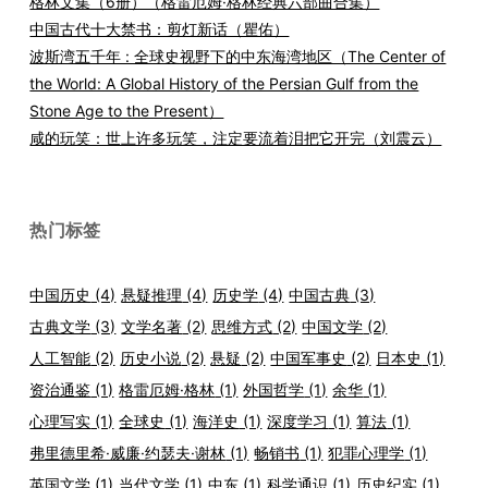
格林文集（6册）（格雷厄姆·格林经典六部曲合集）
中国古代十大禁书：剪灯新话（瞿佑）
波斯湾五千年 : 全球史视野下的中东海湾地区（The Center of
the World: A Global History of the Persian Gulf from the
Stone Age to the Present）
咸的玩笑：世上许多玩笑，注定要流着泪把它开完（刘震云）
热门标签
中国历史
(4)
悬疑推理
(4)
历史学
(4)
中国古典
(3)
古典文学
(3)
文学名著
(2)
思维方式
(2)
中国文学
(2)
人工智能
(2)
历史小说
(2)
悬疑
(2)
中国军事史
(2)
日本史
(1)
资治通鉴
(1)
格雷厄姆·格林
(1)
外国哲学
(1)
余华
(1)
心理写实
(1)
全球史
(1)
海洋史
(1)
深度学习
(1)
算法
(1)
弗里德里希·威廉·约瑟夫·谢林
(1)
畅销书
(1)
犯罪心理学
(1)
英国文学
(1)
当代文学
(1)
中东
(1)
科学通识
(1)
历史纪实
(1)