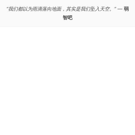
“我们都以为雨滴落向地面，其实是我们坠入天空。”
—
弱
智吧