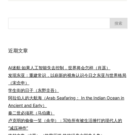
搜
索：
近期文章
AI迷航:如果人工智能失去控制，世界将会怎样（肖遥）
发现东亚：重建常识，以崭新的视角认识今日之东亚与世界格局
（宋念申）
学生街的日子（东野圭吾）
阿拉伯人的大航海（Arab Seafaring： In the Indian Ocean in
Ancient and Early）
秦二世必须死（马伯庸）
卢克明的偷偷一笑（余华）：写给所有被生活捶打的现代人的
“减压神作”