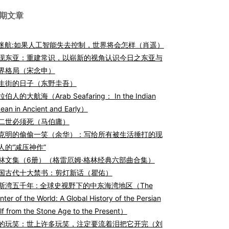
期文章
I迷航:如果人工智能失去控制，世界将会怎样（肖遥）
现东亚：重建常识，以崭新的视角认识今日之东亚与
界格局（宋念申）
生街的日子（东野圭吾）
伯人的大航海（Arab Seafaring： In the Indian
ean in Ancient and Early）
二世必须死（马伯庸）
克明的偷偷一笑（余华）：写给所有被生活捶打的现
人的“减压神作”
林文集（6册）（格雷厄姆·格林经典六部曲合集）
国古代十大禁书：剪灯新话（瞿佑）
斯湾五千年 : 全球史视野下的中东海湾地区（The
nter of the World: A Global History of the Persian
lf from the Stone Age to the Present）
的玩笑：世上许多玩笑，注定要流着泪把它开完（刘