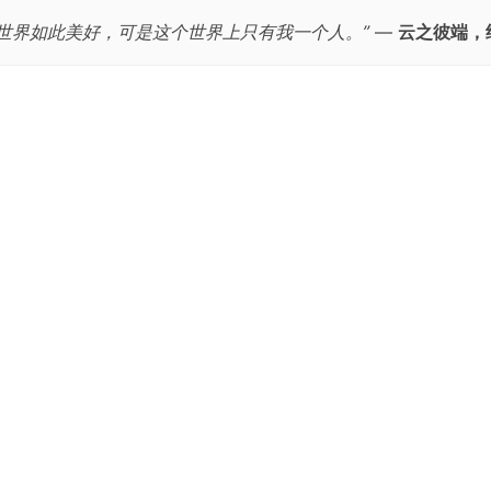
个世界如此美好，可是这个世界上只有我一个人。”
—
云之彼端，
跳
至
正
文