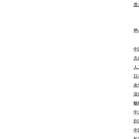
震
热
中
古
人
日
余
深
畅
中
刘
中
影