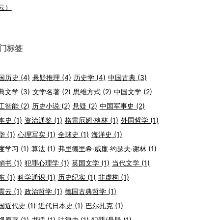
云）
门标签
国历史
(4)
悬疑推理
(4)
历史学
(4)
中国古典
(3)
典文学
(3)
文学名著
(2)
思维方式
(2)
中国文学
(2)
工智能
(2)
历史小说
(2)
悬疑
(2)
中国军事史
(2)
本史
(1)
资治通鉴
(1)
格雷厄姆·格林
(1)
外国哲学
(1)
华
(1)
心理写实
(1)
全球史
(1)
海洋史
(1)
度学习
(1)
算法
(1)
弗里德里希·威廉·约瑟夫·谢林
(1)
销书
(1)
犯罪心理学
(1)
英国文学
(1)
当代文学
(1)
东
(1)
科学通识
(1)
历史纪实
(1)
非虚构
(1)
震云
(1)
政治哲学
(1)
德国古典哲学
(1)
国近代史
(1)
近代日本史
(1)
巴尔扎克
(1)
视原著
(1)
书话
(1)
法律史
(1)
犯罪/悬疑
(1)