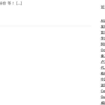
 等！ […]
近
A
发
世
学
阿拉
Oc
秦
卢
代
格
中
波
Ce
Gu
咸