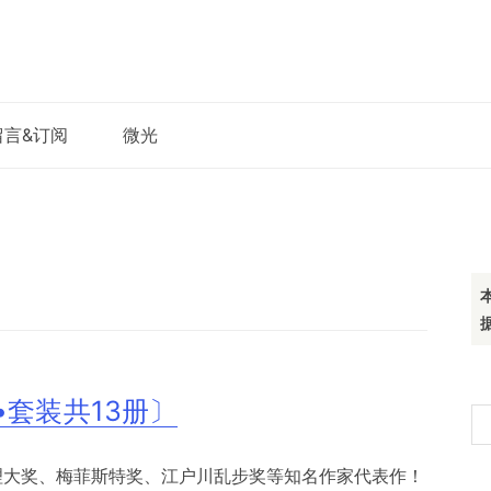
留言&订阅
微光
套装共13册〕
搜
索
推理大奖、梅菲斯特奖、江户川乱步奖等知名作家代表作！