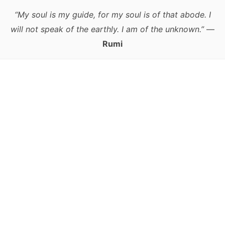
“My soul is my guide, for my soul is of that abode. I
will not speak of the earthly. I am of the unknown.”
—
Rumi