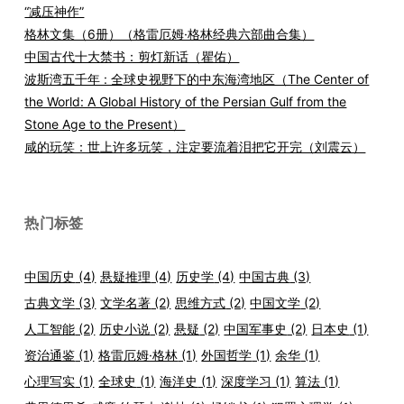
“减压神作”
格林文集（6册）（格雷厄姆·格林经典六部曲合集）
中国古代十大禁书：剪灯新话（瞿佑）
波斯湾五千年 : 全球史视野下的中东海湾地区（The Center of
the World: A Global History of the Persian Gulf from the
Stone Age to the Present）
咸的玩笑：世上许多玩笑，注定要流着泪把它开完（刘震云）
热门标签
中国历史
(4)
悬疑推理
(4)
历史学
(4)
中国古典
(3)
古典文学
(3)
文学名著
(2)
思维方式
(2)
中国文学
(2)
人工智能
(2)
历史小说
(2)
悬疑
(2)
中国军事史
(2)
日本史
(1)
资治通鉴
(1)
格雷厄姆·格林
(1)
外国哲学
(1)
余华
(1)
心理写实
(1)
全球史
(1)
海洋史
(1)
深度学习
(1)
算法
(1)