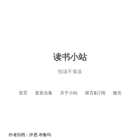
读书小站
悦读不孤读
跳
首页
套装合集
关于小站
留言&订阅
微光
至
正
文
作者归档：
伊恩·布鲁玛