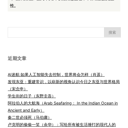
性。
搜
索：
近期文章
AI迷航:如果人工智能失去控制，世界将会怎样（肖遥）
发现东亚：重建常识，以崭新的视角认识今日之东亚与世界格局
（宋念申）
学生街的日子（东野圭吾）
阿拉伯人的大航海（Arab Seafaring： In the Indian Ocean in
Ancient and Early）
秦二世必须死（马伯庸）
卢克明的偷偷一笑（余华）：写给所有被生活捶打的现代人的