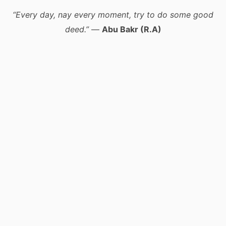
“Every day, nay every moment, try to do some good
deed.”
—
Abu Bakr (R.A)