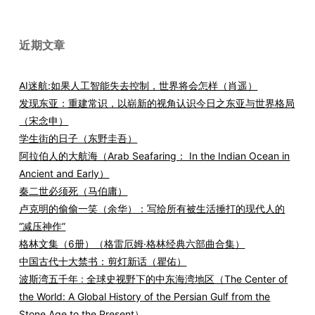
近期文章
AI迷航:如果人工智能失去控制，世界将会怎样（肖遥）
发现东亚：重建常识，以崭新的视角认识今日之东亚与世界格局
（宋念申）
学生街的日子（东野圭吾）
阿拉伯人的大航海（Arab Seafaring： In the Indian Ocean in
Ancient and Early）
秦二世必须死（马伯庸）
卢克明的偷偷一笑（余华）：写给所有被生活捶打的现代人的
“减压神作”
格林文集（6册）（格雷厄姆·格林经典六部曲合集）
中国古代十大禁书：剪灯新话（瞿佑）
波斯湾五千年 : 全球史视野下的中东海湾地区（The Center of
the World: A Global History of the Persian Gulf from the
Stone Age to the Present）