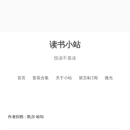
读书小站
悦读不孤读
跳
首页
套装合集
关于小站
留言&订阅
微光
至
正
文
作者归档：
凯尔·哈珀