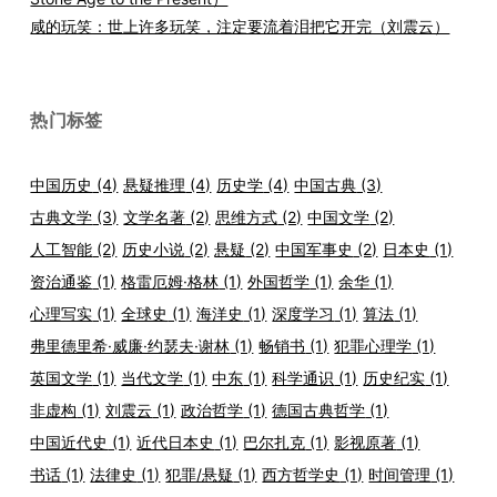
咸的玩笑：世上许多玩笑，注定要流着泪把它开完（刘震云）
热门标签
中国历史
(4)
悬疑推理
(4)
历史学
(4)
中国古典
(3)
古典文学
(3)
文学名著
(2)
思维方式
(2)
中国文学
(2)
人工智能
(2)
历史小说
(2)
悬疑
(2)
中国军事史
(2)
日本史
(1)
资治通鉴
(1)
格雷厄姆·格林
(1)
外国哲学
(1)
余华
(1)
心理写实
(1)
全球史
(1)
海洋史
(1)
深度学习
(1)
算法
(1)
弗里德里希·威廉·约瑟夫·谢林
(1)
畅销书
(1)
犯罪心理学
(1)
英国文学
(1)
当代文学
(1)
中东
(1)
科学通识
(1)
历史纪实
(1)
非虚构
(1)
刘震云
(1)
政治哲学
(1)
德国古典哲学
(1)
中国近代史
(1)
近代日本史
(1)
巴尔扎克
(1)
影视原著
(1)
书话
(1)
法律史
(1)
犯罪/悬疑
(1)
西方哲学史
(1)
时间管理
(1)