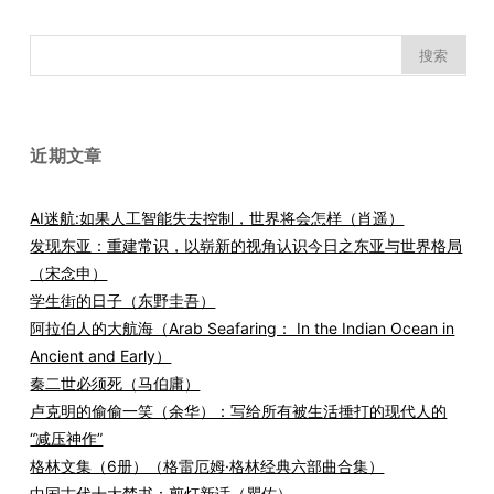
搜
索：
近期文章
AI迷航:如果人工智能失去控制，世界将会怎样（肖遥）
发现东亚：重建常识，以崭新的视角认识今日之东亚与世界格局
（宋念申）
学生街的日子（东野圭吾）
阿拉伯人的大航海（Arab Seafaring： In the Indian Ocean in
Ancient and Early）
秦二世必须死（马伯庸）
卢克明的偷偷一笑（余华）：写给所有被生活捶打的现代人的
“减压神作”
格林文集（6册）（格雷厄姆·格林经典六部曲合集）
中国古代十大禁书：剪灯新话（瞿佑）