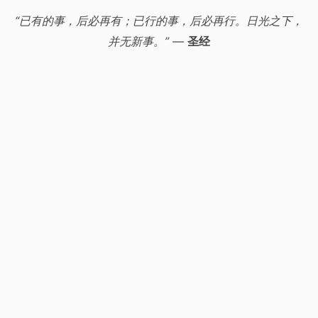
“已有的事，后必再有；已行的事，后必再行。日光之下，
并无新事。”
—
圣经