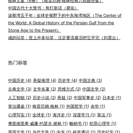
格林文集（6册）（格雷厄姆·格林经典六部曲合集）
中国古代十大禁书：剪灯新话（瞿佑）
波斯湾五千年 : 全球史视野下的中东海湾地区（The Center of
the World: A Global History of the Persian Gulf from the
Stone Age to the Present）
咸的玩笑：世上许多玩笑，注定要流着泪把它开完（刘震云）
热门标签
中国历史
(4)
悬疑推理
(4)
历史学
(4)
中国古典
(3)
古典文学
(3)
文学名著
(2)
思维方式
(2)
中国文学
(2)
人工智能
(2)
历史小说
(2)
悬疑
(2)
中国军事史
(2)
日本史
(1)
资治通鉴
(1)
格雷厄姆·格林
(1)
外国哲学
(1)
余华
(1)
心理写实
(1)
全球史
(1)
海洋史
(1)
深度学习
(1)
算法
(1)
弗里德里希·威廉·约瑟夫·谢林
(1)
畅销书
(1)
犯罪心理学
(1)
英国文学
(1)
当代文学
(1)
中东
(1)
科学通识
(1)
历史纪实
(1)