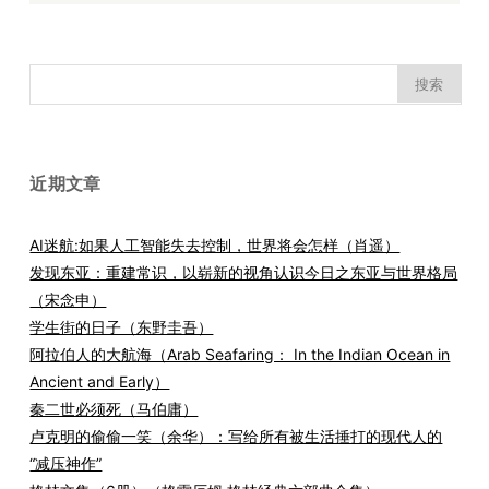
搜
索：
近期文章
AI迷航:如果人工智能失去控制，世界将会怎样（肖遥）
发现东亚：重建常识，以崭新的视角认识今日之东亚与世界格局
（宋念申）
学生街的日子（东野圭吾）
阿拉伯人的大航海（Arab Seafaring： In the Indian Ocean in
Ancient and Early）
秦二世必须死（马伯庸）
卢克明的偷偷一笑（余华）：写给所有被生活捶打的现代人的
“减压神作”