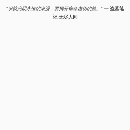
“织就光阴永恒的浪漫，要揭开宿命虚伪的脸。”
—
盗墓笔
记·无尽人间