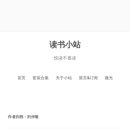
读书小站
悦读不孤读
跳
首页
套装合集
关于小站
留言&订阅
微光
至
正
文
作者归档：
刘仲敬