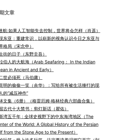
期文章
I迷航:如果人工智能失去控制，世界将会怎样（肖遥）
现东亚：重建常识，以崭新的视角认识今日之东亚与
界格局（宋念申）
生街的日子（东野圭吾）
伯人的大航海（Arab Seafaring： In the Indian
ean in Ancient and Early）
二世必须死（马伯庸）
克明的偷偷一笑（余华）：写给所有被生活捶打的现
人的“减压神作”
林文集（6册）（格雷厄姆·格林经典六部曲合集）
国古代十大禁书：剪灯新话（瞿佑）
斯湾五千年 : 全球史视野下的中东海湾地区（The
nter of the World: A Global History of the Persian
lf from the Stone Age to the Present）
的玩笑：世上许多玩笑，注定要流着泪把它开完（刘