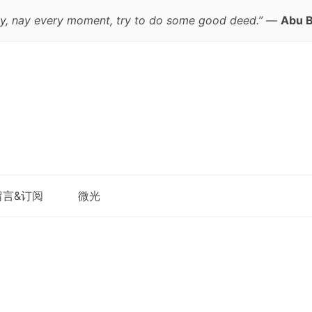
y, nay every moment, try to do some good deed.”
—
Abu B
跳
留言&订阅
微光
至
正
文