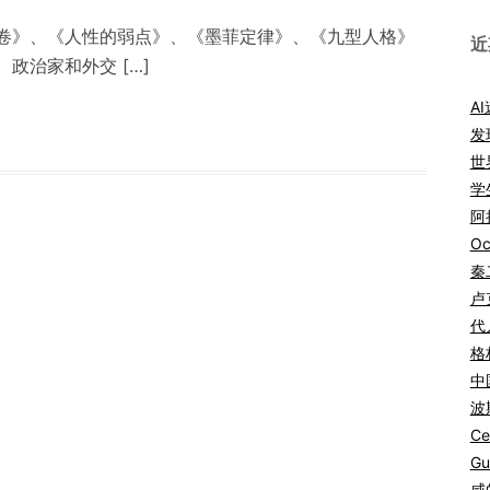
卷》、《人性的弱点》、《墨菲定律》、《九型人格》
近
政治家和外交 […]
A
发
世
学
阿拉
Oc
秦
卢
代
格
中
波
Ce
Gu
咸