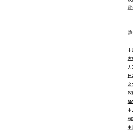
震
热
中
古
人
日
余
深
畅
中
刘
中