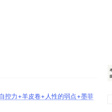
自控力+羊皮卷+人性的弱点+墨菲
搜
索