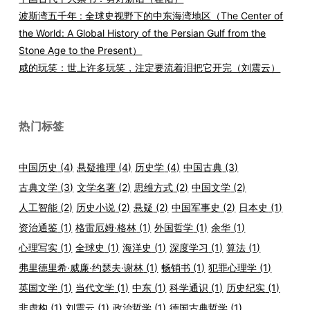
波斯湾五千年 : 全球史视野下的中东海湾地区（The Center of
the World: A Global History of the Persian Gulf from the
Stone Age to the Present）
咸的玩笑：世上许多玩笑，注定要流着泪把它开完（刘震云）
热门标签
中国历史
(4)
悬疑推理
(4)
历史学
(4)
中国古典
(3)
古典文学
(3)
文学名著
(2)
思维方式
(2)
中国文学
(2)
人工智能
(2)
历史小说
(2)
悬疑
(2)
中国军事史
(2)
日本史
(1)
资治通鉴
(1)
格雷厄姆·格林
(1)
外国哲学
(1)
余华
(1)
心理写实
(1)
全球史
(1)
海洋史
(1)
深度学习
(1)
算法
(1)
弗里德里希·威廉·约瑟夫·谢林
(1)
畅销书
(1)
犯罪心理学
(1)
英国文学
(1)
当代文学
(1)
中东
(1)
科学通识
(1)
历史纪实
(1)
非虚构
(1)
刘震云
(1)
政治哲学
(1)
德国古典哲学
(1)