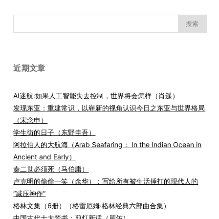
搜
索：
近期文章
AI迷航:如果人工智能失去控制，世界将会怎样（肖遥）
发现东亚：重建常识，以崭新的视角认识今日之东亚与世界格局
（宋念申）
学生街的日子（东野圭吾）
阿拉伯人的大航海（Arab Seafaring： In the Indian Ocean in
Ancient and Early）
秦二世必须死（马伯庸）
卢克明的偷偷一笑（余华）：写给所有被生活捶打的现代人的
“减压神作”
格林文集（6册）（格雷厄姆·格林经典六部曲合集）
中国古代十大禁书：剪灯新话（瞿佑）