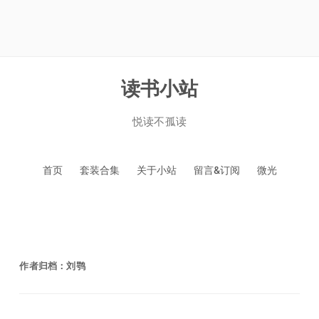
读书小站
悦读不孤读
跳
首页
套装合集
关于小站
留言&订阅
微光
至
正
文
作者归档：
刘鹗