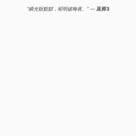
“瞬光斩黯黮，昭明破晦夜。”
—
巫师3