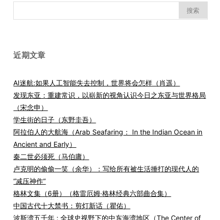
搜
索：
近期文章
AI迷航:如果人工智能失去控制，世界将会怎样（肖遥）
发现东亚：重建常识，以崭新的视角认识今日之东亚与世界格局
（宋念申）
学生街的日子（东野圭吾）
阿拉伯人的大航海（Arab Seafaring： In the Indian Ocean in
Ancient and Early）
秦二世必须死（马伯庸）
卢克明的偷偷一笑（余华）：写给所有被生活捶打的现代人的
“减压神作”
格林文集（6册）（格雷厄姆·格林经典六部曲合集）
中国古代十大禁书：剪灯新话（瞿佑）
波斯湾五千年 : 全球史视野下的中东海湾地区（The Center of