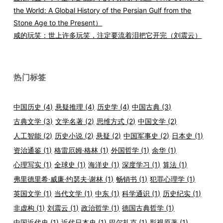
the World: A Global History of the Persian Gulf from the
Stone Age to the Present）
咸的玩笑：世上许多玩笑，注定要流着泪把它开完（刘震云）
热门标签
中国历史
(4)
悬疑推理
(4)
历史学
(4)
中国古典
(3)
古典文学
(3)
文学名著
(2)
思维方式
(2)
中国文学
(2)
人工智能
(2)
历史小说
(2)
悬疑
(2)
中国军事史
(2)
日本史
(1)
资治通鉴
(1)
格雷厄姆·格林
(1)
外国哲学
(1)
余华
(1)
心理写实
(1)
全球史
(1)
海洋史
(1)
深度学习
(1)
算法
(1)
弗里德里希·威廉·约瑟夫·谢林
(1)
畅销书
(1)
犯罪心理学
(1)
英国文学
(1)
当代文学
(1)
中东
(1)
科学通识
(1)
历史纪实
(1)
非虚构
(1)
刘震云
(1)
政治哲学
(1)
德国古典哲学
(1)
中国近代史
(1)
近代日本史
(1)
巴尔扎克
(1)
影视原著
(1)