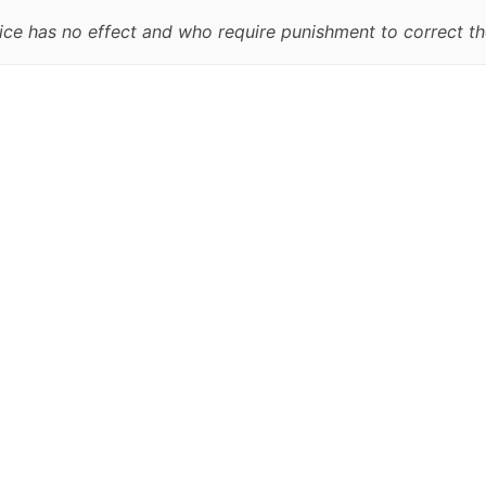
ce has no effect and who require punishment to correct th
跳
至
正
文