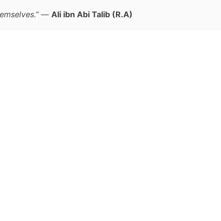
emselves.”
—
Ali ibn Abi Talib (R.A)