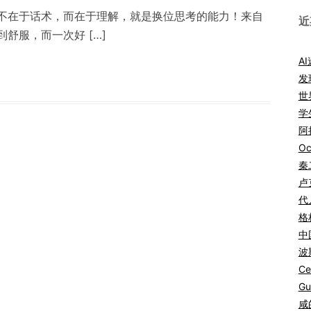
不在于话术，而在于理解，就是换位思考的能力！来自
近
舒服，而一次好 […]
A
发
世
学
阿拉
Oc
秦
卢
代
格
中
波
Ce
Gu
咸