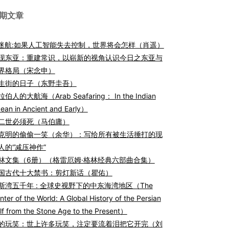
期文章
I迷航:如果人工智能失去控制，世界将会怎样（肖遥）
现东亚：重建常识，以崭新的视角认识今日之东亚与
界格局（宋念申）
生街的日子（东野圭吾）
伯人的大航海（Arab Seafaring： In the Indian
ean in Ancient and Early）
二世必须死（马伯庸）
克明的偷偷一笑（余华）：写给所有被生活捶打的现
人的“减压神作”
林文集（6册）（格雷厄姆·格林经典六部曲合集）
国古代十大禁书：剪灯新话（瞿佑）
斯湾五千年 : 全球史视野下的中东海湾地区（The
nter of the World: A Global History of the Persian
lf from the Stone Age to the Present）
的玩笑：世上许多玩笑，注定要流着泪把它开完（刘