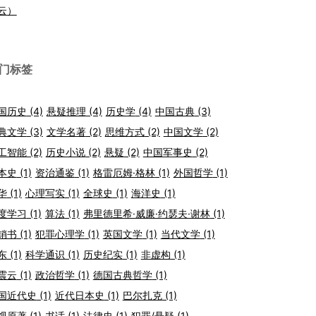
云）
门标签
国历史
(4)
悬疑推理
(4)
历史学
(4)
中国古典
(3)
典文学
(3)
文学名著
(2)
思维方式
(2)
中国文学
(2)
工智能
(2)
历史小说
(2)
悬疑
(2)
中国军事史
(2)
本史
(1)
资治通鉴
(1)
格雷厄姆·格林
(1)
外国哲学
(1)
华
(1)
心理写实
(1)
全球史
(1)
海洋史
(1)
度学习
(1)
算法
(1)
弗里德里希·威廉·约瑟夫·谢林
(1)
销书
(1)
犯罪心理学
(1)
英国文学
(1)
当代文学
(1)
东
(1)
科学通识
(1)
历史纪实
(1)
非虚构
(1)
震云
(1)
政治哲学
(1)
德国古典哲学
(1)
国近代史
(1)
近代日本史
(1)
巴尔扎克
(1)
视原著
(1)
书话
(1)
法律史
(1)
犯罪/悬疑
(1)