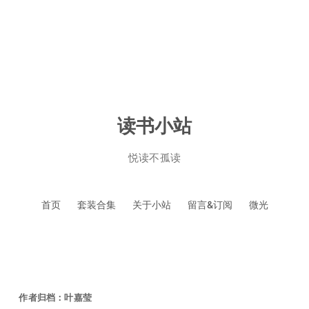
读书小站
悦读不孤读
跳
首页
套装合集
关于小站
留言&订阅
微光
至
正
文
作者归档：
叶嘉莹