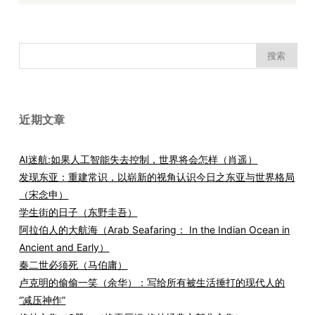
搜
索：
近期文章
AI迷航:如果人工智能失去控制，世界将会怎样（肖遥）
发现东亚：重建常识，以崭新的视角认识今日之东亚与世界格局
（宋念申）
学生街的日子（东野圭吾）
阿拉伯人的大航海（Arab Seafaring： In the Indian Ocean in
Ancient and Early）
秦二世必须死（马伯庸）
卢克明的偷偷一笑（余华）：写给所有被生活捶打的现代人的
“减压神作”