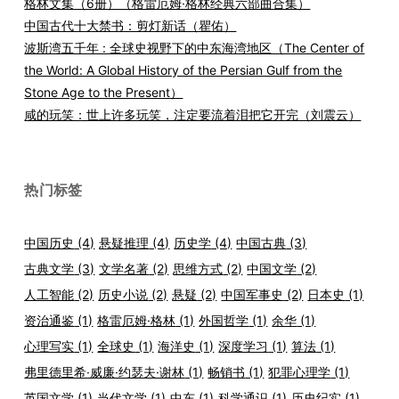
格林文集（6册）（格雷厄姆·格林经典六部曲合集）
中国古代十大禁书：剪灯新话（瞿佑）
波斯湾五千年 : 全球史视野下的中东海湾地区（The Center of
the World: A Global History of the Persian Gulf from the
Stone Age to the Present）
咸的玩笑：世上许多玩笑，注定要流着泪把它开完（刘震云）
热门标签
中国历史
(4)
悬疑推理
(4)
历史学
(4)
中国古典
(3)
古典文学
(3)
文学名著
(2)
思维方式
(2)
中国文学
(2)
人工智能
(2)
历史小说
(2)
悬疑
(2)
中国军事史
(2)
日本史
(1)
资治通鉴
(1)
格雷厄姆·格林
(1)
外国哲学
(1)
余华
(1)
心理写实
(1)
全球史
(1)
海洋史
(1)
深度学习
(1)
算法
(1)
弗里德里希·威廉·约瑟夫·谢林
(1)
畅销书
(1)
犯罪心理学
(1)
英国文学
(1)
当代文学
(1)
中东
(1)
科学通识
(1)
历史纪实
(1)