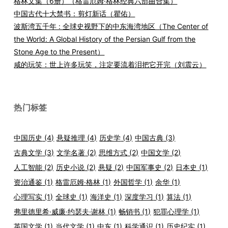
格林文集（6册）（格雷厄姆·格林经典六部曲合集）
中国古代十大禁书：剪灯新话（瞿佑）
波斯湾五千年 : 全球史视野下的中东海湾地区（The Center of
the World: A Global History of the Persian Gulf from the
Stone Age to the Present）
咸的玩笑：世上许多玩笑，注定要流着泪把它开完（刘震云）
热门标签
中国历史
(4)
悬疑推理
(4)
历史学
(4)
中国古典
(3)
古典文学
(3)
文学名著
(2)
思维方式
(2)
中国文学
(2)
人工智能
(2)
历史小说
(2)
悬疑
(2)
中国军事史
(2)
日本史
(1)
资治通鉴
(1)
格雷厄姆·格林
(1)
外国哲学
(1)
余华
(1)
心理写实
(1)
全球史
(1)
海洋史
(1)
深度学习
(1)
算法
(1)
弗里德里希·威廉·约瑟夫·谢林
(1)
畅销书
(1)
犯罪心理学
(1)
英国文学
(1)
当代文学
(1)
中东
(1)
科学通识
(1)
历史纪实
(1)