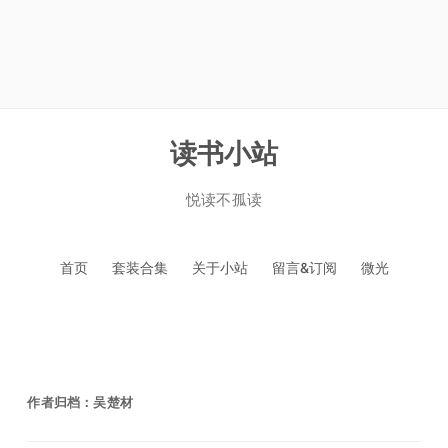
读书小站
悦读不孤读
跳
首页
套装合集
关于小站
留言&订阅
微光
至
正
文
作者归档：
吴楚材