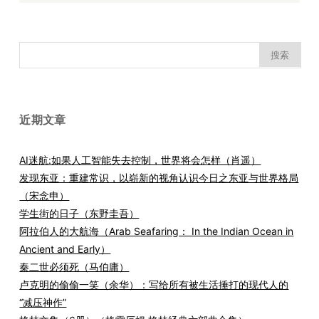
搜
索：
近期文章
AI迷航:如果人工智能失去控制，世界将会怎样（肖遥）
发现东亚：重建常识，以崭新的视角认识今日之东亚与世界格局
（宋念申）
学生街的日子（东野圭吾）
阿拉伯人的大航海（Arab Seafaring： In the Indian Ocean in
Ancient and Early）
秦二世必须死（马伯庸）
卢克明的偷偷一笑（余华）：写给所有被生活捶打的现代人的
“减压神作”