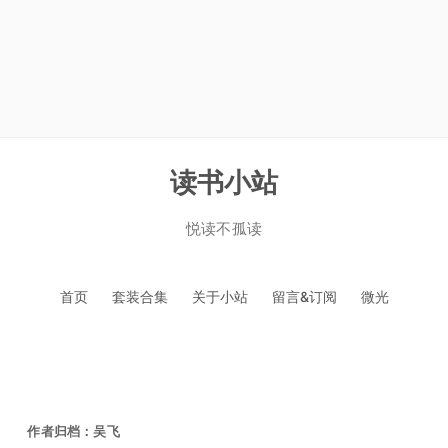
读书小站
悦读不孤读
跳
首页
套装合集
关于小站
留言&订阅
微光
至
正
文
作者归档：
吴飞