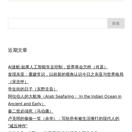
搜
索：
近期文章
AI迷航:如果人工智能失去控制，世界将会怎样（肖遥）
发现东亚：重建常识，以崭新的视角认识今日之东亚与世界格局
（宋念申）
学生街的日子（东野圭吾）
阿拉伯人的大航海（Arab Seafaring： In the Indian Ocean in
Ancient and Early）
秦二世必须死（马伯庸）
卢克明的偷偷一笑（余华）：写给所有被生活捶打的现代人的
“减压神作”