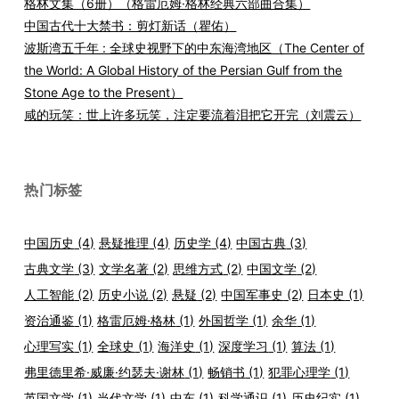
格林文集（6册）（格雷厄姆·格林经典六部曲合集）
中国古代十大禁书：剪灯新话（瞿佑）
波斯湾五千年 : 全球史视野下的中东海湾地区（The Center of
the World: A Global History of the Persian Gulf from the
Stone Age to the Present）
咸的玩笑：世上许多玩笑，注定要流着泪把它开完（刘震云）
热门标签
中国历史
(4)
悬疑推理
(4)
历史学
(4)
中国古典
(3)
古典文学
(3)
文学名著
(2)
思维方式
(2)
中国文学
(2)
人工智能
(2)
历史小说
(2)
悬疑
(2)
中国军事史
(2)
日本史
(1)
资治通鉴
(1)
格雷厄姆·格林
(1)
外国哲学
(1)
余华
(1)
心理写实
(1)
全球史
(1)
海洋史
(1)
深度学习
(1)
算法
(1)
弗里德里希·威廉·约瑟夫·谢林
(1)
畅销书
(1)
犯罪心理学
(1)
英国文学
(1)
当代文学
(1)
中东
(1)
科学通识
(1)
历史纪实
(1)