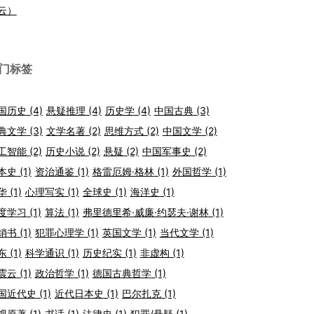
云）
门标签
国历史
(4)
悬疑推理
(4)
历史学
(4)
中国古典
(3)
典文学
(3)
文学名著
(2)
思维方式
(2)
中国文学
(2)
工智能
(2)
历史小说
(2)
悬疑
(2)
中国军事史
(2)
本史
(1)
资治通鉴
(1)
格雷厄姆·格林
(1)
外国哲学
(1)
华
(1)
心理写实
(1)
全球史
(1)
海洋史
(1)
度学习
(1)
算法
(1)
弗里德里希·威廉·约瑟夫·谢林
(1)
销书
(1)
犯罪心理学
(1)
英国文学
(1)
当代文学
(1)
东
(1)
科学通识
(1)
历史纪实
(1)
非虚构
(1)
震云
(1)
政治哲学
(1)
德国古典哲学
(1)
国近代史
(1)
近代日本史
(1)
巴尔扎克
(1)
视原著
(1)
书话
(1)
法律史
(1)
犯罪/悬疑
(1)