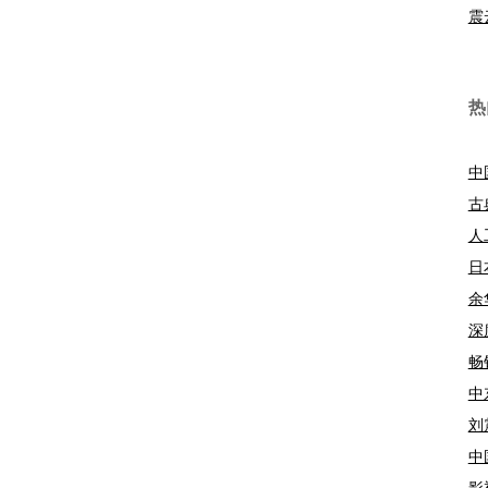
震
热
中
古
人
日
余
深
畅
中
刘
中
影