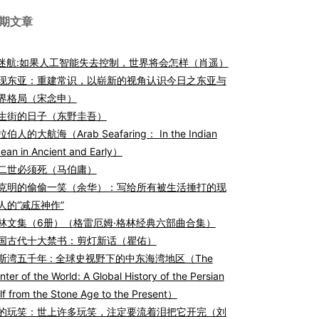
期文章
I迷航:如果人工智能失去控制，世界将会怎样（肖遥）
现东亚：重建常识，以崭新的视角认识今日之东亚与
界格局（宋念申）
生街的日子（东野圭吾）
伯人的大航海（Arab Seafaring： In the Indian
ean in Ancient and Early）
二世必须死（马伯庸）
克明的偷偷一笑（余华）：写给所有被生活捶打的现
人的“减压神作”
林文集（6册）（格雷厄姆·格林经典六部曲合集）
国古代十大禁书：剪灯新话（瞿佑）
斯湾五千年 : 全球史视野下的中东海湾地区（The
nter of the World: A Global History of the Persian
lf from the Stone Age to the Present）
的玩笑：世上许多玩笑，注定要流着泪把它开完（刘