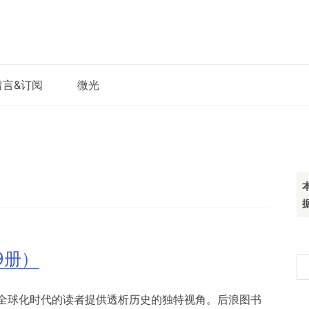
留言&订阅
微光
9册）
搜
索
全球化时代的读者提供透析历史的独特视角。后浪图书