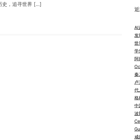
史，追寻世界 […]
近
A
发
世
学
阿拉
Oc
秦
卢
代
格
中
波
Ce
Gu
咸