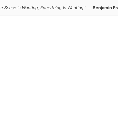
e Sense Is Wanting, Everything Is Wanting.”
—
Benjamin Fr
跳
至
正
文