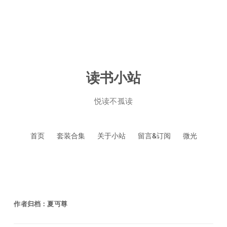
读书小站
悦读不孤读
跳
首页
套装合集
关于小站
留言&订阅
微光
至
正
文
作者归档：
夏丏尊