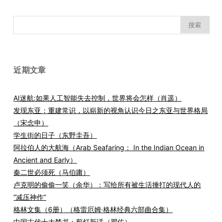
搜
索：
近期文章
AI迷航:如果人工智能失去控制，世界将会怎样（肖遥）
发现东亚：重建常识，以崭新的视角认识今日之东亚与世界格局
（宋念申）
学生街的日子（东野圭吾）
阿拉伯人的大航海（Arab Seafaring： In the Indian Ocean in
Ancient and Early）
秦二世必须死（马伯庸）
卢克明的偷偷一笑（余华）：写给所有被生活捶打的现代人的
“减压神作”
格林文集（6册）（格雷厄姆·格林经典六部曲合集）
中国古代十大禁书：剪灯新话（瞿佑）