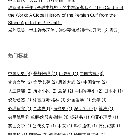
波斯湾五千年 : 全球史视野下的中东海湾地区（The Center of
the World: A Global History of the Persian Gulf from the
Stone Age to the Present）
咸的玩笑：世上许多玩笑，注定要流着泪把它开完（刘震云）
热门标签
中国历史
(4)
悬疑推理
(4)
历史学
(4)
中国古典
(3)
古典文学
(3)
文学名著
(2)
思维方式
(2)
中国文学
(2)
人工智能
(2)
历史小说
(2)
悬疑
(2)
中国军事史
(2)
日本史
(1)
资治通鉴
(1)
格雷厄姆·格林
(1)
外国哲学
(1)
余华
(1)
心理写实
(1)
全球史
(1)
海洋史
(1)
深度学习
(1)
算法
(1)
弗里德里希·威廉·约瑟夫·谢林
(1)
畅销书
(1)
犯罪心理学
(1)
英国文学
(1)
当代文学
(1)
中东
(1)
科学通识
(1)
历史纪实
(1)
非虚构
(1)
刘震云
(1)
政治哲学
(1)
德国古典哲学
(1)