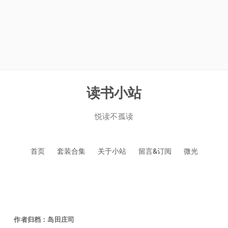
读书小站
悦读不孤读
跳
首页
套装合集
关于小站
留言&订阅
微光
至
正
文
作者归档：
岛田庄司