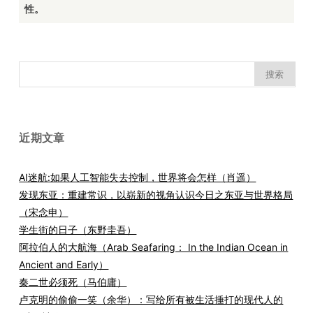
性。
搜
索：
近期文章
AI迷航:如果人工智能失去控制，世界将会怎样（肖遥）
发现东亚：重建常识，以崭新的视角认识今日之东亚与世界格局
（宋念申）
学生街的日子（东野圭吾）
阿拉伯人的大航海（Arab Seafaring： In the Indian Ocean in
Ancient and Early）
秦二世必须死（马伯庸）
卢克明的偷偷一笑（余华）：写给所有被生活捶打的现代人的