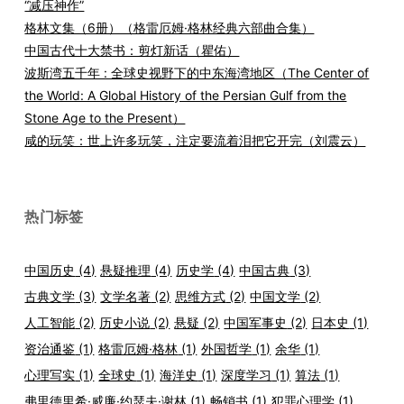
“减压神作”
格林文集（6册）（格雷厄姆·格林经典六部曲合集）
中国古代十大禁书：剪灯新话（瞿佑）
波斯湾五千年 : 全球史视野下的中东海湾地区（The Center of
the World: A Global History of the Persian Gulf from the
Stone Age to the Present）
咸的玩笑：世上许多玩笑，注定要流着泪把它开完（刘震云）
热门标签
中国历史
(4)
悬疑推理
(4)
历史学
(4)
中国古典
(3)
古典文学
(3)
文学名著
(2)
思维方式
(2)
中国文学
(2)
人工智能
(2)
历史小说
(2)
悬疑
(2)
中国军事史
(2)
日本史
(1)
资治通鉴
(1)
格雷厄姆·格林
(1)
外国哲学
(1)
余华
(1)
心理写实
(1)
全球史
(1)
海洋史
(1)
深度学习
(1)
算法
(1)
弗里德里希·威廉·约瑟夫·谢林
(1)
畅销书
(1)
犯罪心理学
(1)