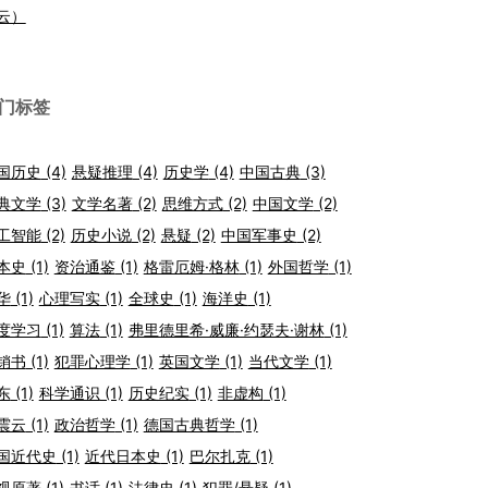
云）
门标签
国历史
(4)
悬疑推理
(4)
历史学
(4)
中国古典
(3)
典文学
(3)
文学名著
(2)
思维方式
(2)
中国文学
(2)
工智能
(2)
历史小说
(2)
悬疑
(2)
中国军事史
(2)
本史
(1)
资治通鉴
(1)
格雷厄姆·格林
(1)
外国哲学
(1)
华
(1)
心理写实
(1)
全球史
(1)
海洋史
(1)
度学习
(1)
算法
(1)
弗里德里希·威廉·约瑟夫·谢林
(1)
销书
(1)
犯罪心理学
(1)
英国文学
(1)
当代文学
(1)
东
(1)
科学通识
(1)
历史纪实
(1)
非虚构
(1)
震云
(1)
政治哲学
(1)
德国古典哲学
(1)
国近代史
(1)
近代日本史
(1)
巴尔扎克
(1)
视原著
(1)
书话
(1)
法律史
(1)
犯罪/悬疑
(1)