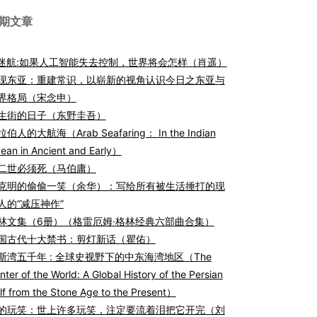
期文章
I迷航:如果人工智能失去控制，世界将会怎样（肖遥）
现东亚：重建常识，以崭新的视角认识今日之东亚与
界格局（宋念申）
生街的日子（东野圭吾）
伯人的大航海（Arab Seafaring： In the Indian
ean in Ancient and Early）
二世必须死（马伯庸）
克明的偷偷一笑（余华）：写给所有被生活捶打的现
人的“减压神作”
林文集（6册）（格雷厄姆·格林经典六部曲合集）
国古代十大禁书：剪灯新话（瞿佑）
斯湾五千年 : 全球史视野下的中东海湾地区（The
nter of the World: A Global History of the Persian
lf from the Stone Age to the Present）
的玩笑：世上许多玩笑，注定要流着泪把它开完（刘