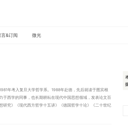
留言&订阅
微光
981年考入复旦大学哲学系。1988年赴德，先后就读于图宾根
力于西学的同事，也长期耕耘在现代中国思想领域，发表论文百
想研究》《现代西方哲学十五讲》《德国哲学十论》《二十世纪
搜
索