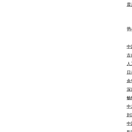
震
热
中
古
人
日
余
深
畅
中
刘
中
影