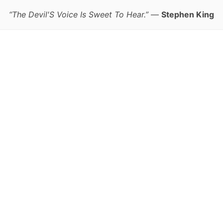
“The Devil'S Voice Is Sweet To Hear.”
—
Stephen King
跳
至
正
文