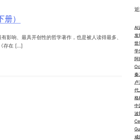
近
下册）
A
发
、最有影响、最具开创性的哲学著作，也是被人读得最多、
世
在 […]
学
阿拉
Oc
秦
卢
代
格
中
波
Ce
Gu
咸