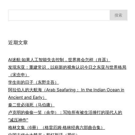
搜
索：
近期文章
AI迷航:如果人工智能失去控制，世界将会怎样（肖遥）
发现东亚：重建常识，以崭新的视角认识今日之东亚与世界格局
（宋念申）
学生街的日子（东野圭吾）
阿拉伯人的大航海（Arab Seafaring： In the Indian Ocean in
Ancient and Early）
秦二世必须死（马伯庸）
卢克明的偷偷一笑（余华）：写给所有被生活捶打的现代人的
“减压神作”
格林文集（6册）（格雷厄姆·格林经典六部曲合集）
中国古代十大禁书：剪灯新话（瞿佑）