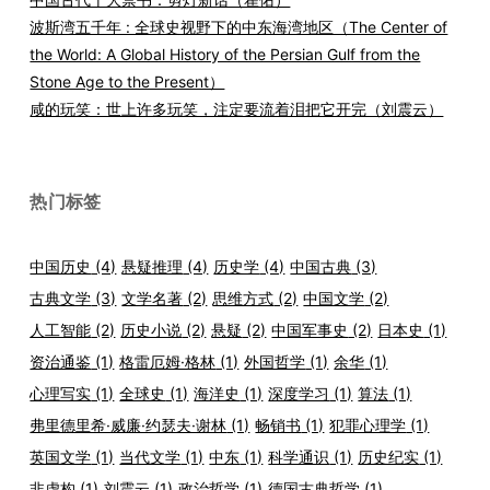
波斯湾五千年 : 全球史视野下的中东海湾地区（The Center of
the World: A Global History of the Persian Gulf from the
Stone Age to the Present）
咸的玩笑：世上许多玩笑，注定要流着泪把它开完（刘震云）
热门标签
中国历史
(4)
悬疑推理
(4)
历史学
(4)
中国古典
(3)
古典文学
(3)
文学名著
(2)
思维方式
(2)
中国文学
(2)
人工智能
(2)
历史小说
(2)
悬疑
(2)
中国军事史
(2)
日本史
(1)
资治通鉴
(1)
格雷厄姆·格林
(1)
外国哲学
(1)
余华
(1)
心理写实
(1)
全球史
(1)
海洋史
(1)
深度学习
(1)
算法
(1)
弗里德里希·威廉·约瑟夫·谢林
(1)
畅销书
(1)
犯罪心理学
(1)
英国文学
(1)
当代文学
(1)
中东
(1)
科学通识
(1)
历史纪实
(1)
非虚构
(1)
刘震云
(1)
政治哲学
(1)
德国古典哲学
(1)