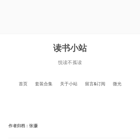
读书小站
悦读不孤读
跳
首页
套装合集
关于小站
留言&订阅
微光
至
正
文
作者归档：
张灏