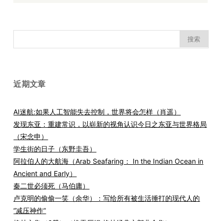
搜
索：
近期文章
AI迷航:如果人工智能失去控制，世界将会怎样（肖遥）
发现东亚：重建常识，以崭新的视角认识今日之东亚与世界格局
（宋念申）
学生街的日子（东野圭吾）
阿拉伯人的大航海（Arab Seafaring： In the Indian Ocean in
Ancient and Early）
秦二世必须死（马伯庸）
卢克明的偷偷一笑（余华）：写给所有被生活捶打的现代人的
“减压神作”