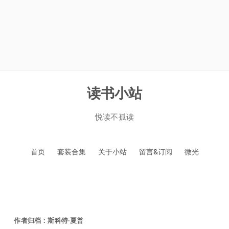
读书小站
悦读不孤读
跳
首页
套装合集
关于小站
留言&订阅
微光
至
正
文
作者归档：
斯科特·夏普