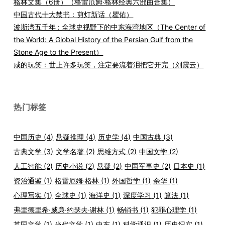
格林文集（6册）（格雷厄姆·格林经典六部曲合集）
中国古代十大禁书：剪灯新话（瞿佑）
波斯湾五千年 : 全球史视野下的中东海湾地区（The Center of
the World: A Global History of the Persian Gulf from the
Stone Age to the Present）
咸的玩笑：世上许多玩笑，注定要流着泪把它开完（刘震云）
热门标签
中国历史
(4)
悬疑推理
(4)
历史学
(4)
中国古典
(3)
古典文学
(3)
文学名著
(2)
思维方式
(2)
中国文学
(2)
人工智能
(2)
历史小说
(2)
悬疑
(2)
中国军事史
(2)
日本史
(1)
资治通鉴
(1)
格雷厄姆·格林
(1)
外国哲学
(1)
余华
(1)
心理写实
(1)
全球史
(1)
海洋史
(1)
深度学习
(1)
算法
(1)
弗里德里希·威廉·约瑟夫·谢林
(1)
畅销书
(1)
犯罪心理学
(1)
英国文学
(1)
当代文学
(1)
中东
(1)
科学通识
(1)
历史纪实
(1)