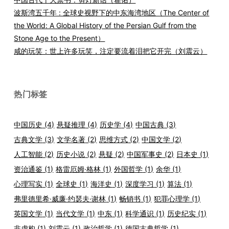
波斯湾五千年 : 全球史视野下的中东海湾地区（The Center of
the World: A Global History of the Persian Gulf from the
Stone Age to the Present）
咸的玩笑：世上许多玩笑，注定要流着泪把它开完（刘震云）
热门标签
中国历史
(4)
悬疑推理
(4)
历史学
(4)
中国古典
(3)
古典文学
(3)
文学名著
(2)
思维方式
(2)
中国文学
(2)
人工智能
(2)
历史小说
(2)
悬疑
(2)
中国军事史
(2)
日本史
(1)
资治通鉴
(1)
格雷厄姆·格林
(1)
外国哲学
(1)
余华
(1)
心理写实
(1)
全球史
(1)
海洋史
(1)
深度学习
(1)
算法
(1)
弗里德里希·威廉·约瑟夫·谢林
(1)
畅销书
(1)
犯罪心理学
(1)
英国文学
(1)
当代文学
(1)
中东
(1)
科学通识
(1)
历史纪实
(1)
非虚构
(1)
刘震云
(1)
政治哲学
(1)
德国古典哲学
(1)