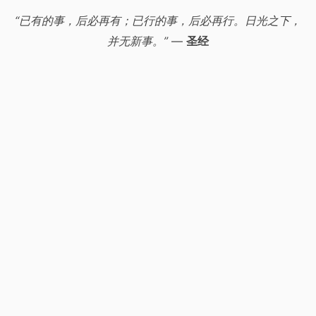
“已有的事，后必再有；已行的事，后必再行。日光之下，
并无新事。”
—
圣经