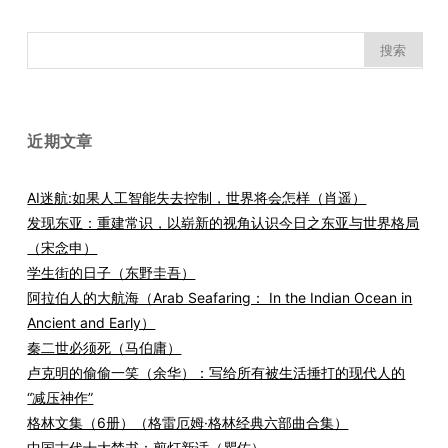
搜
索：
近期文章
AI迷航:如果人工智能失去控制，世界将会怎样（肖遥）
发现东亚：重建常识，以崭新的视角认识今日之东亚与世界格局
（宋念申）
学生街的日子（东野圭吾）
阿拉伯人的大航海（Arab Seafaring： In the Indian Ocean in
Ancient and Early）
秦二世必须死（马伯庸）
卢克明的偷偷一笑（余华）：写给所有被生活捶打的现代人的
“减压神作”
格林文集（6册）（格雷厄姆·格林经典六部曲合集）
中国古代十大禁书：剪灯新话（瞿佑）