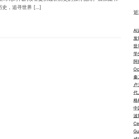
史，追寻世界 […]
近
A
发
世
学
阿拉
Oc
秦
卢
代
格
中
波
Ce
Gu
咸