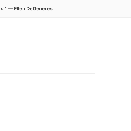
t.”
—
Ellen DeGeneres