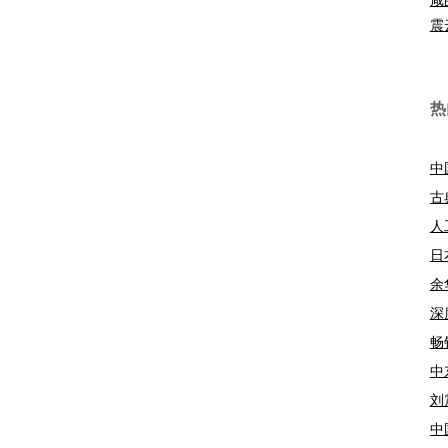
震
热
中
古
人
日
余
深
畅
中
刘
中