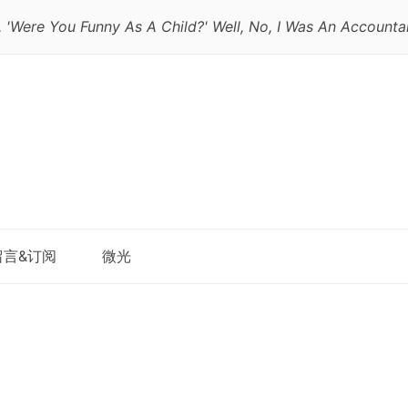
 'Were You Funny As A Child?' Well, No, I Was An Accountan
跳
留言&订阅
微光
至
正
文