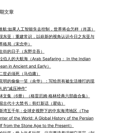
期文章
I迷航:如果人工智能失去控制，世界将会怎样（肖遥）
现东亚：重建常识，以崭新的视角认识今日之东亚与
界格局（宋念申）
生街的日子（东野圭吾）
伯人的大航海（Arab Seafaring： In the Indian
ean in Ancient and Early）
二世必须死（马伯庸）
克明的偷偷一笑（余华）：写给所有被生活捶打的现
人的“减压神作”
林文集（6册）（格雷厄姆·格林经典六部曲合集）
国古代十大禁书：剪灯新话（瞿佑）
斯湾五千年 : 全球史视野下的中东海湾地区（The
nter of the World: A Global History of the Persian
lf from the Stone Age to the Present）
的玩笑：世上许多玩笑，注定要流着泪把它开完（刘