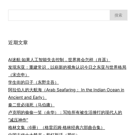
搜
索：
近期文章
AI迷航:如果人工智能失去控制，世界将会怎样（肖遥）
发现东亚：重建常识，以崭新的视角认识今日之东亚与世界格局
（宋念申）
学生街的日子（东野圭吾）
阿拉伯人的大航海（Arab Seafaring： In the Indian Ocean in
Ancient and Early）
秦二世必须死（马伯庸）
卢克明的偷偷一笑（余华）：写给所有被生活捶打的现代人的
“减压神作”
格林文集（6册）（格雷厄姆·格林经典六部曲合集）
中国古代十大禁书：剪灯新话（瞿佑）