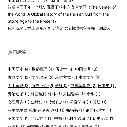
波斯湾五千年 : 全球史视野下的中东海湾地区（The Center of
the World: A Global History of the Persian Gulf from the
Stone Age to the Present）
咸的玩笑：世上许多玩笑，注定要流着泪把它开完（刘震云）
热门标签
中国历史
(4)
悬疑推理
(4)
历史学
(4)
中国古典
(3)
古典文学
(3)
文学名著
(2)
思维方式
(2)
中国文学
(2)
人工智能
(2)
历史小说
(2)
悬疑
(2)
中国军事史
(2)
日本史
(1)
资治通鉴
(1)
格雷厄姆·格林
(1)
外国哲学
(1)
余华
(1)
心理写实
(1)
全球史
(1)
海洋史
(1)
深度学习
(1)
算法
(1)
弗里德里希·威廉·约瑟夫·谢林
(1)
畅销书
(1)
犯罪心理学
(1)
英国文学
(1)
当代文学
(1)
中东
(1)
科学通识
(1)
历史纪实
(1)
非虚构
(1)
刘震云
(1)
政治哲学
(1)
德国古典哲学
(1)