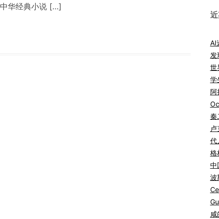
华经典小说 […]
近
A
发
世
学
阿拉
Oc
秦
卢
代
格
中
波
Ce
Gu
咸