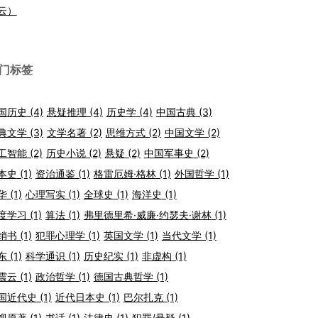
云）
门标签
国历史
(4)
悬疑推理
(4)
历史学
(4)
中国古典
(3)
典文学
(3)
文学名著
(2)
思维方式
(2)
中国文学
(2)
工智能
(2)
历史小说
(2)
悬疑
(2)
中国军事史
(2)
本史
(1)
资治通鉴
(1)
格雷厄姆·格林
(1)
外国哲学
(1)
华
(1)
心理写实
(1)
全球史
(1)
海洋史
(1)
度学习
(1)
算法
(1)
弗里德里希·威廉·约瑟夫·谢林
(1)
销书
(1)
犯罪心理学
(1)
英国文学
(1)
当代文学
(1)
东
(1)
科学通识
(1)
历史纪实
(1)
非虚构
(1)
震云
(1)
政治哲学
(1)
德国古典哲学
(1)
国近代史
(1)
近代日本史
(1)
巴尔扎克
(1)
视原著
(1)
书话
(1)
法律史
(1)
犯罪/悬疑
(1)