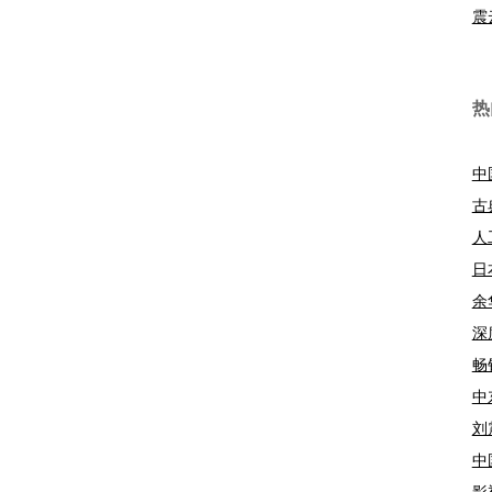
震
热
中
古
人
日
余
深
畅
中
刘
中
影