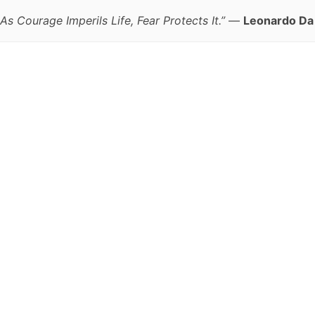
 As Courage Imperils Life, Fear Protects It.”
—
Leonardo Da 
跳
至
正
文