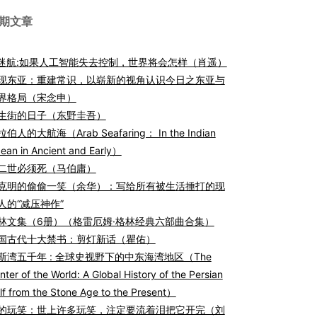
期文章
I迷航:如果人工智能失去控制，世界将会怎样（肖遥）
现东亚：重建常识，以崭新的视角认识今日之东亚与
界格局（宋念申）
生街的日子（东野圭吾）
伯人的大航海（Arab Seafaring： In the Indian
ean in Ancient and Early）
二世必须死（马伯庸）
克明的偷偷一笑（余华）：写给所有被生活捶打的现
人的“减压神作”
林文集（6册）（格雷厄姆·格林经典六部曲合集）
国古代十大禁书：剪灯新话（瞿佑）
斯湾五千年 : 全球史视野下的中东海湾地区（The
nter of the World: A Global History of the Persian
lf from the Stone Age to the Present）
的玩笑：世上许多玩笑，注定要流着泪把它开完（刘