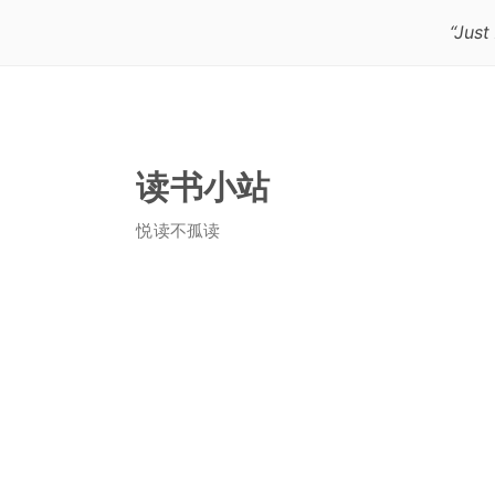
“Just
读书小站
悦读不孤读