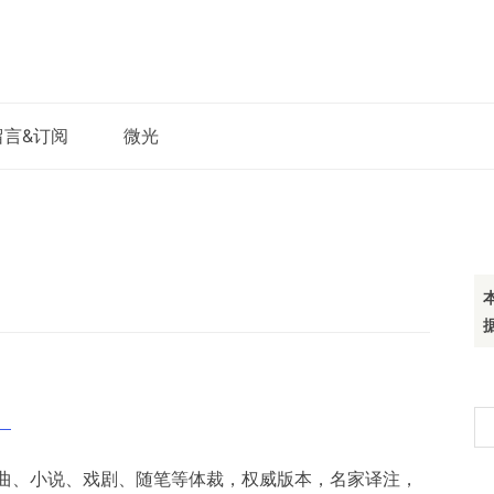
留言&订阅
微光
）
搜
索
曲、小说、戏剧、随笔等体裁，权威版本，名家译注，