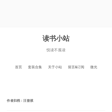
读书小站
悦读不孤读
跳
首页
套装合集
关于小站
留言&订阅
微光
至
正
文
作者归档：
汪曾祺