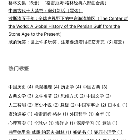
格林文集（6册）（格雷厄姆·格林经典六部曲合集）
中国古代十大禁书：剪灯新话（瞿佑）
波斯湾五千年 : 全球史视野下的中东海湾地区（The Center of
the World: A Global History of the Persian Gulf from the
Stone Age to the Present）
咸的玩笑：世上许多玩笑，注定要流着泪把它开完（刘震云）
热门标签
中国历史
(4)
悬疑推理
(4)
历史学
(4)
中国古典
(3)
古典文学
(3)
文学名著
(2)
思维方式
(2)
中国文学
(2)
人工智能
(2)
历史小说
(2)
悬疑
(2)
中国军事史
(2)
日本史
(1)
资治通鉴
(1)
格雷厄姆·格林
(1)
外国哲学
(1)
余华
(1)
心理写实
(1)
全球史
(1)
海洋史
(1)
深度学习
(1)
算法
(1)
弗里德里希·威廉·约瑟夫·谢林
(1)
畅销书
(1)
犯罪心理学
(1)