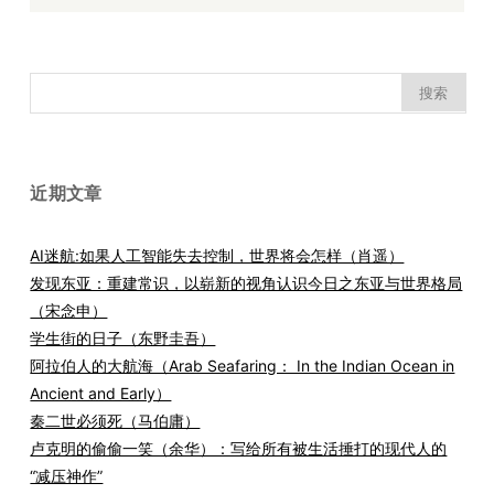
搜
索：
近期文章
AI迷航:如果人工智能失去控制，世界将会怎样（肖遥）
发现东亚：重建常识，以崭新的视角认识今日之东亚与世界格局
（宋念申）
学生街的日子（东野圭吾）
阿拉伯人的大航海（Arab Seafaring： In the Indian Ocean in
Ancient and Early）
秦二世必须死（马伯庸）
卢克明的偷偷一笑（余华）：写给所有被生活捶打的现代人的
“减压神作”