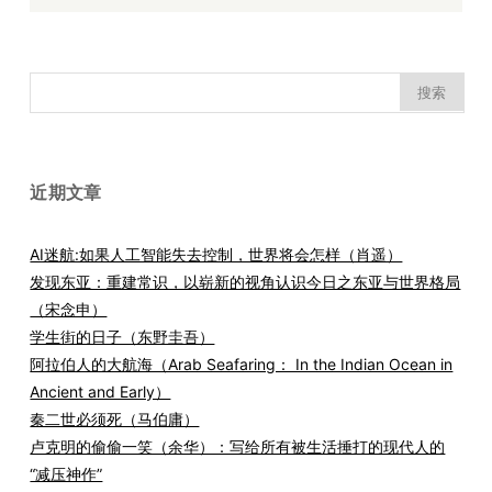
搜
索：
近期文章
AI迷航:如果人工智能失去控制，世界将会怎样（肖遥）
发现东亚：重建常识，以崭新的视角认识今日之东亚与世界格局
（宋念申）
学生街的日子（东野圭吾）
阿拉伯人的大航海（Arab Seafaring： In the Indian Ocean in
Ancient and Early）
秦二世必须死（马伯庸）
卢克明的偷偷一笑（余华）：写给所有被生活捶打的现代人的
“减压神作”