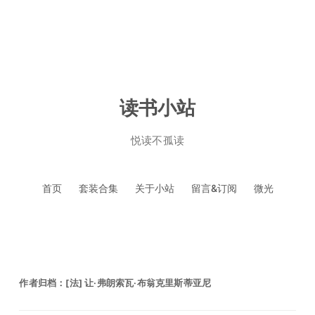
读书小站
悦读不孤读
跳
首页
套装合集
关于小站
留言&订阅
微光
至
正
文
作者归档：
[法] 让·弗朗索瓦·布翁克里斯蒂亚尼