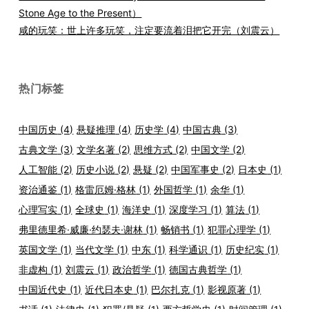
Stone Age to the Present）
咸的玩笑：世上许多玩笑，注定要流着泪把它开完（刘震云）
热门标签
中国历史
(4)
悬疑推理
(4)
历史学
(4)
中国古典
(3)
古典文学
(3)
文学名著
(2)
思维方式
(2)
中国文学
(2)
人工智能
(2)
历史小说
(2)
悬疑
(2)
中国军事史
(2)
日本史
(1)
资治通鉴
(1)
格雷厄姆·格林
(1)
外国哲学
(1)
余华
(1)
心理写实
(1)
全球史
(1)
海洋史
(1)
深度学习
(1)
算法
(1)
弗里德里希·威廉·约瑟夫·谢林
(1)
畅销书
(1)
犯罪心理学
(1)
英国文学
(1)
当代文学
(1)
中东
(1)
科学通识
(1)
历史纪实
(1)
非虚构
(1)
刘震云
(1)
政治哲学
(1)
德国古典哲学
(1)
中国近代史
(1)
近代日本史
(1)
巴尔扎克
(1)
影视原著
(1)