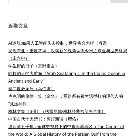
索：
近期文章
AI迷航:如果人工智能失去控制，世界将会怎样（肖遥）
发现东亚：重建常识，以崭新的视角认识今日之东亚与世界格局
（宋念申）
学生街的日子（东野圭吾）
阿拉伯人的大航海（Arab Seafaring： In the Indian Ocean in
Ancient and Early）
秦二世必须死（马伯庸）
卢克明的偷偷一笑（余华）：写给所有被生活捶打的现代人的
“减压神作”
格林文集（6册）（格雷厄姆·格林经典六部曲合集）
中国古代十大禁书：剪灯新话（瞿佑）
波斯湾五千年 : 全球史视野下的中东海湾地区（The Center of
the World: A Global History of the Persian Gulf from the