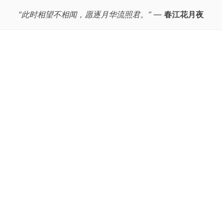
“此时相望不相闻，愿逐月华流照君。”
—
春江花月夜