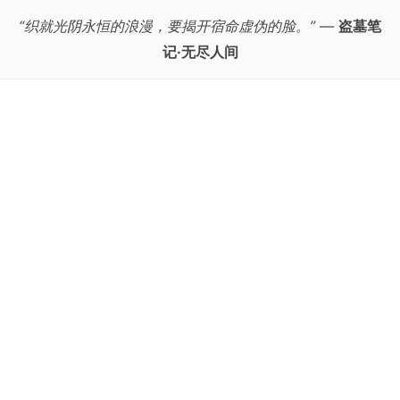
“织就光阴永恒的浪漫，要揭开宿命虚伪的脸。”
—
盗墓笔
记·无尽人间