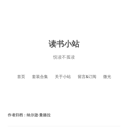
读书小站
悦读不孤读
跳
首页
套装合集
关于小站
留言&订阅
微光
至
正
文
作者归档：
纳尔逊·曼德拉