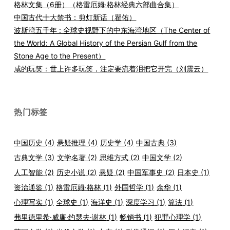
格林文集（6册）（格雷厄姆·格林经典六部曲合集）
中国古代十大禁书：剪灯新话（瞿佑）
波斯湾五千年 : 全球史视野下的中东海湾地区（The Center of
the World: A Global History of the Persian Gulf from the
Stone Age to the Present）
咸的玩笑：世上许多玩笑，注定要流着泪把它开完（刘震云）
热门标签
中国历史
(4)
悬疑推理
(4)
历史学
(4)
中国古典
(3)
古典文学
(3)
文学名著
(2)
思维方式
(2)
中国文学
(2)
人工智能
(2)
历史小说
(2)
悬疑
(2)
中国军事史
(2)
日本史
(1)
资治通鉴
(1)
格雷厄姆·格林
(1)
外国哲学
(1)
余华
(1)
心理写实
(1)
全球史
(1)
海洋史
(1)
深度学习
(1)
算法
(1)
弗里德里希·威廉·约瑟夫·谢林
(1)
畅销书
(1)
犯罪心理学
(1)