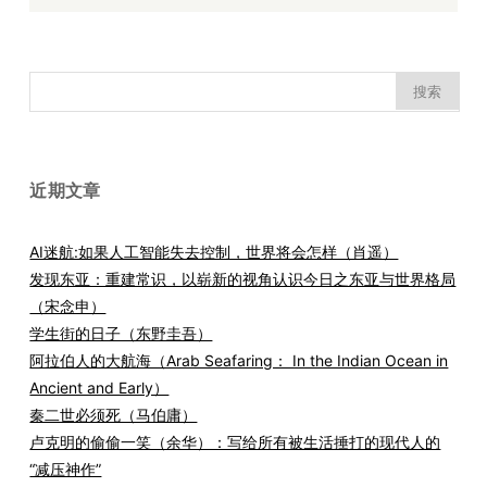
搜
索：
近期文章
AI迷航:如果人工智能失去控制，世界将会怎样（肖遥）
发现东亚：重建常识，以崭新的视角认识今日之东亚与世界格局
（宋念申）
学生街的日子（东野圭吾）
阿拉伯人的大航海（Arab Seafaring： In the Indian Ocean in
Ancient and Early）
秦二世必须死（马伯庸）
卢克明的偷偷一笑（余华）：写给所有被生活捶打的现代人的
“减压神作”