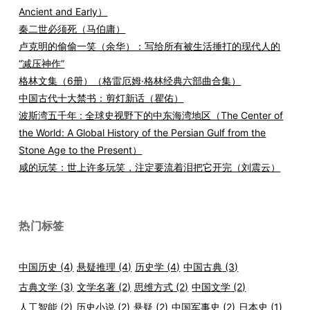
Ancient and Early）
秦二世必须死（马伯庸）
卢克明的偷偷一笑（余华）：写给所有被生活捶打的现代人的
“减压神作”
格林文集（6册）（格雷厄姆·格林经典六部曲合集）
中国古代十大禁书：剪灯新话（瞿佑）
波斯湾五千年 : 全球史视野下的中东海湾地区（The Center of
the World: A Global History of the Persian Gulf from the
Stone Age to the Present）
咸的玩笑：世上许多玩笑，注定要流着泪把它开完（刘震云）
热门标签
中国历史
(4)
悬疑推理
(4)
历史学
(4)
中国古典
(3)
古典文学
(3)
文学名著
(2)
思维方式
(2)
中国文学
(2)
人工智能
(2)
历史小说
(2)
悬疑
(2)
中国军事史
(2)
日本史
(1)