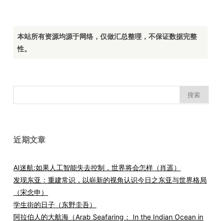
本站所有资源均源于网络，仅做汇总整理，不保证数据完整
性。
搜
索：
近期文章
AI迷航:如果人工智能失去控制，世界将会怎样（肖遥）
发现东亚：重建常识，以崭新的视角认识今日之东亚与世界格局
（宋念申）
学生街的日子（东野圭吾）
阿拉伯人的大航海（Arab Seafaring： In the Indian Ocean in