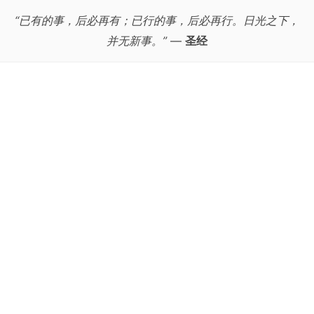
“已有的事，后必再有；已行的事，后必再行。日光之下，
并无新事。”
—
圣经