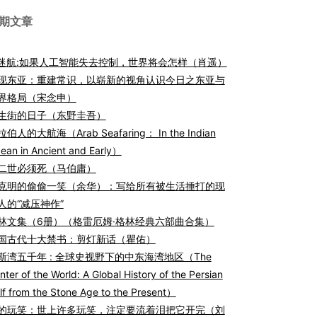
期文章
I迷航:如果人工智能失去控制，世界将会怎样（肖遥）
现东亚：重建常识，以崭新的视角认识今日之东亚与
界格局（宋念申）
生街的日子（东野圭吾）
伯人的大航海（Arab Seafaring： In the Indian
ean in Ancient and Early）
二世必须死（马伯庸）
克明的偷偷一笑（余华）：写给所有被生活捶打的现
人的“减压神作”
林文集（6册）（格雷厄姆·格林经典六部曲合集）
国古代十大禁书：剪灯新话（瞿佑）
斯湾五千年 : 全球史视野下的中东海湾地区（The
nter of the World: A Global History of the Persian
lf from the Stone Age to the Present）
的玩笑：世上许多玩笑，注定要流着泪把它开完（刘