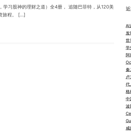
学习股神的理财之道）全4册， 追随巴菲特，从120美
近
旅程。 […]
A
发
世
学
阿拉
Oc
秦
卢
代
格
中
波
Ce
Gu
咸