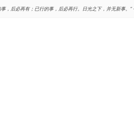
的事，后必再有；已行的事，后必再行。日光之下，并无新事。”
跳
至
正
文