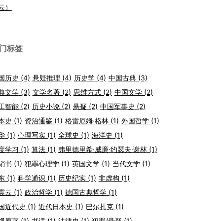
云）
门标签
国历史
(4)
悬疑推理
(4)
历史学
(4)
中国古典
(3)
典文学
(3)
文学名著
(2)
思维方式
(2)
中国文学
(2)
工智能
(2)
历史小说
(2)
悬疑
(2)
中国军事史
(2)
本史
(1)
资治通鉴
(1)
格雷厄姆·格林
(1)
外国哲学
(1)
华
(1)
心理写实
(1)
全球史
(1)
海洋史
(1)
度学习
(1)
算法
(1)
弗里德里希·威廉·约瑟夫·谢林
(1)
销书
(1)
犯罪心理学
(1)
英国文学
(1)
当代文学
(1)
东
(1)
科学通识
(1)
历史纪实
(1)
非虚构
(1)
震云
(1)
政治哲学
(1)
德国古典哲学
(1)
国近代史
(1)
近代日本史
(1)
巴尔扎克
(1)
视原著
(1)
书话
(1)
法律史
(1)
犯罪/悬疑
(1)