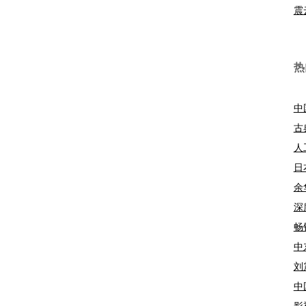
震
热
中
古
人
日
余
深
畅
中
刘
中
影