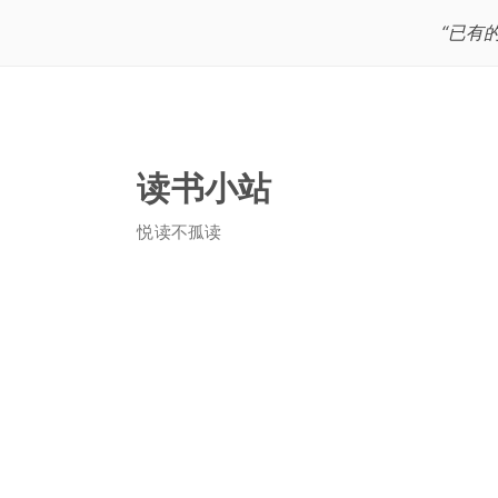
“已有
读书小站
悦读不孤读