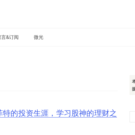
留言&订阅
微光
菲特的投资生涯，学习股神的理财之
搜
索