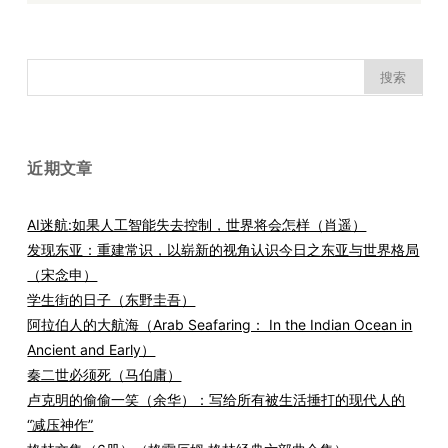
搜
索：
近期文章
AI迷航:如果人工智能失去控制，世界将会怎样（肖遥）
发现东亚：重建常识，以崭新的视角认识今日之东亚与世界格局
（宋念申）
学生街的日子（东野圭吾）
阿拉伯人的大航海（Arab Seafaring： In the Indian Ocean in
Ancient and Early）
秦二世必须死（马伯庸）
卢克明的偷偷一笑（余华）：写给所有被生活捶打的现代人的
“减压神作”