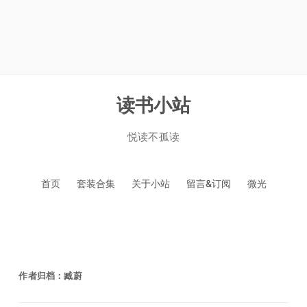
读书小站
悦读不孤读
跳
首页
套装合集
关于小站
留言&订阅
微光
至
正
文
作者归档：
臧蔚