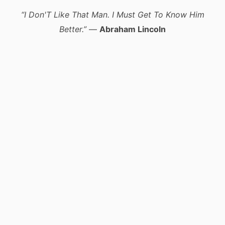
“I Don'T Like That Man. I Must Get To Know Him
Better.”
—
Abraham Lincoln