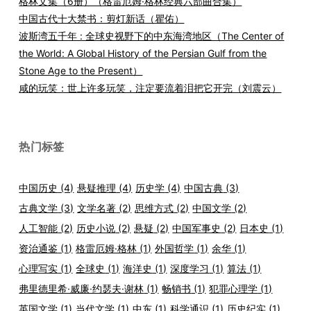
格林文集（6册）（格雷厄姆·格林经典六部曲合集）
中国古代十大禁书：剪灯新话（瞿佑）
波斯湾五千年 : 全球史视野下的中东海湾地区（The Center of
the World: A Global History of the Persian Gulf from the
Stone Age to the Present）
咸的玩笑：世上许多玩笑，注定要流着泪把它开完（刘震云）
热门标签
中国历史
(4)
悬疑推理
(4)
历史学
(4)
中国古典
(3)
古典文学
(3)
文学名著
(2)
思维方式
(2)
中国文学
(2)
人工智能
(2)
历史小说
(2)
悬疑
(2)
中国军事史
(2)
日本史
(1)
资治通鉴
(1)
格雷厄姆·格林
(1)
外国哲学
(1)
余华
(1)
心理写实
(1)
全球史
(1)
海洋史
(1)
深度学习
(1)
算法
(1)
弗里德里希·威廉·约瑟夫·谢林
(1)
畅销书
(1)
犯罪心理学
(1)
英国文学
(1)
当代文学
(1)
中东
(1)
科学通识
(1)
历史纪实
(1)