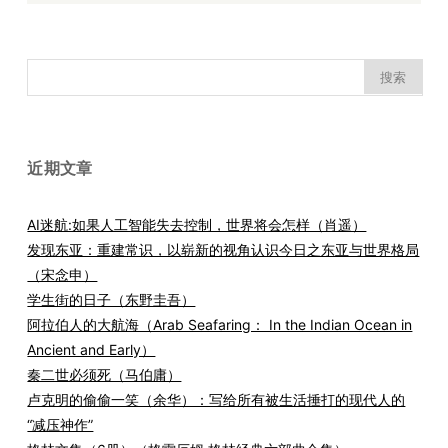
搜
索：
近期文章
AI迷航:如果人工智能失去控制，世界将会怎样（肖遥）
发现东亚：重建常识，以崭新的视角认识今日之东亚与世界格局
（宋念申）
学生街的日子（东野圭吾）
阿拉伯人的大航海（Arab Seafaring： In the Indian Ocean in
Ancient and Early）
秦二世必须死（马伯庸）
卢克明的偷偷一笑（余华）：写给所有被生活捶打的现代人的
“减压神作”