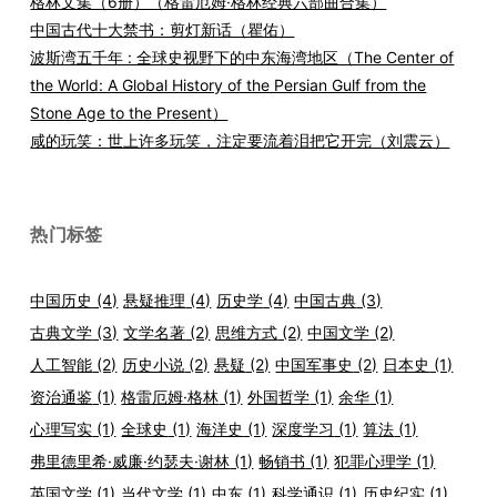
格林文集（6册）（格雷厄姆·格林经典六部曲合集）
中国古代十大禁书：剪灯新话（瞿佑）
波斯湾五千年 : 全球史视野下的中东海湾地区（The Center of
the World: A Global History of the Persian Gulf from the
Stone Age to the Present）
咸的玩笑：世上许多玩笑，注定要流着泪把它开完（刘震云）
热门标签
中国历史
(4)
悬疑推理
(4)
历史学
(4)
中国古典
(3)
古典文学
(3)
文学名著
(2)
思维方式
(2)
中国文学
(2)
人工智能
(2)
历史小说
(2)
悬疑
(2)
中国军事史
(2)
日本史
(1)
资治通鉴
(1)
格雷厄姆·格林
(1)
外国哲学
(1)
余华
(1)
心理写实
(1)
全球史
(1)
海洋史
(1)
深度学习
(1)
算法
(1)
弗里德里希·威廉·约瑟夫·谢林
(1)
畅销书
(1)
犯罪心理学
(1)
英国文学
(1)
当代文学
(1)
中东
(1)
科学通识
(1)
历史纪实
(1)