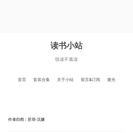
读书小站
悦读不孤读
跳
首页
套装合集
关于小站
留言&订阅
微光
至
正
文
作者归档：
苏菲·汉娜