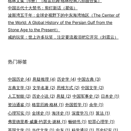
格林文集（6册）（格雷厄姆·格林经典六部曲合集）
中国古代十大禁书：剪灯新话（瞿佑）
波斯湾五千年 : 全球史视野下的中东海湾地区（The Center of
the World: A Global History of the Persian Gulf from the
Stone Age to the Present）
咸的玩笑：世上许多玩笑，注定要流着泪把它开完（刘震云）
热门标签
中国历史
(4)
悬疑推理
(4)
历史学
(4)
中国古典
(3)
古典文学
(3)
文学名著
(2)
思维方式
(2)
中国文学
(2)
人工智能
(2)
历史小说
(2)
悬疑
(2)
中国军事史
(2)
日本史
(1)
资治通鉴
(1)
格雷厄姆·格林
(1)
外国哲学
(1)
余华
(1)
心理写实
(1)
全球史
(1)
海洋史
(1)
深度学习
(1)
算法
(1)
弗里德里希·威廉·约瑟夫·谢林
(1)
畅销书
(1)
犯罪心理学
(1)
英国文学
(1)
当代文学
(1)
中东
(1)
科学通识
(1)
历史纪实
(1)