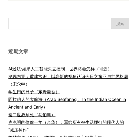
搜
索：
近期文章
AI迷航:如果人工智能失去控制，世界将会怎样（肖遥）
发现东亚：重建常识，以崭新的视角认识今日之东亚与世界格局
（宋念申）
学生街的日子（东野圭吾）
阿拉伯人的大航海（Arab Seafaring： In the Indian Ocean in
Ancient and Early）
秦二世必须死（马伯庸）
卢克明的偷偷一笑（余华）：写给所有被生活捶打的现代人的
“减压神作”