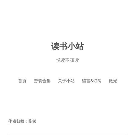
读书小站
悦读不孤读
跳
首页
套装合集
关于小站
留言&订阅
微光
至
正
文
作者归档：
苏轼