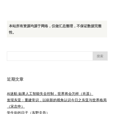
本站所有资源均源于网络，仅做汇总整理，不保证数据完整
性。
搜
索：
近期文章
AI迷航:如果人工智能失去控制，世界将会怎样（肖遥）
发现东亚：重建常识，以崭新的视角认识今日之东亚与世界格局
（宋念申）
学生街的日子（东野圭吾）