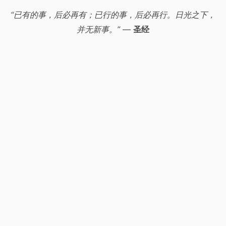
“已有的事，后必再有；已行的事，后必再行。日光之下，
并无新事。”
—
圣经