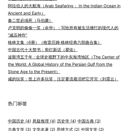
阿拉伯人的大航海（Arab Seafaring： In the Indian Ocean in
Ancient and Early）
秦二世必须死（马伯庸）
卢克明的偷偷一笑（余华）：写给所有被生活捶打的现代人的
“减压神作”
格林文集（6册）（格雷厄姆·格林经典六部曲合集）
中国古代十大禁书：剪灯新话（瞿佑）
波斯湾五千年 : 全球史视野下的中东海湾地区（The Center of
the World: A Global History of the Persian Gulf from the
Stone Age to the Present）
咸的玩笑：世上许多玩笑，注定要流着泪把它开完（刘震云）
热门标签
中国历史
(4)
悬疑推理
(4)
历史学
(4)
中国古典
(3)
古典文学
(3)
文学名著
(2)
思维方式
(2)
中国文学
(2)