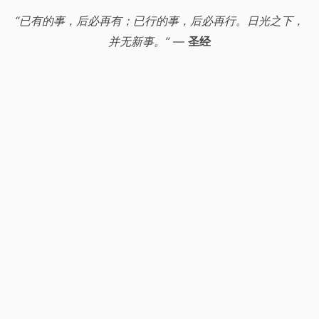
“已有的事，后必再有；已行的事，后必再行。日光之下，
并无新事。”
—
圣经