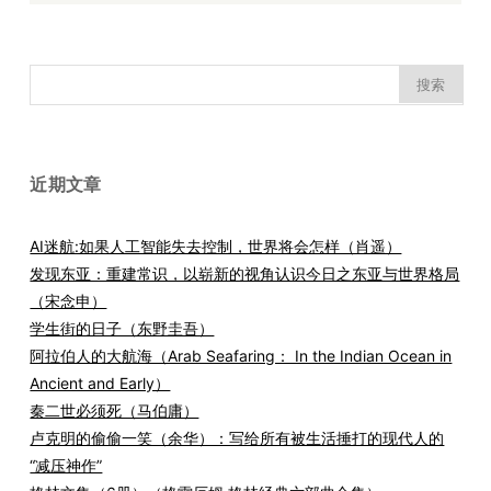
搜
索：
近期文章
AI迷航:如果人工智能失去控制，世界将会怎样（肖遥）
发现东亚：重建常识，以崭新的视角认识今日之东亚与世界格局
（宋念申）
学生街的日子（东野圭吾）
阿拉伯人的大航海（Arab Seafaring： In the Indian Ocean in
Ancient and Early）
秦二世必须死（马伯庸）
卢克明的偷偷一笑（余华）：写给所有被生活捶打的现代人的
“减压神作”