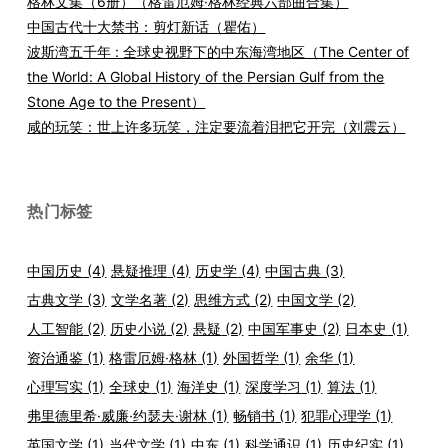
格林文集（6册）（格雷厄姆·格林经典六部曲合集）
中国古代十大禁书：剪灯新话（瞿佑）
波斯湾五千年 : 全球史视野下的中东海湾地区（The Center of
the World: A Global History of the Persian Gulf from the
Stone Age to the Present）
咸的玩笑：世上许多玩笑，注定要流着泪把它开完（刘震云）
热门标签
中国历史
(4)
悬疑推理
(4)
历史学
(4)
中国古典
(3)
古典文学
(3)
文学名著
(2)
思维方式
(2)
中国文学
(2)
人工智能
(2)
历史小说
(2)
悬疑
(2)
中国军事史
(2)
日本史
(1)
资治通鉴
(1)
格雷厄姆·格林
(1)
外国哲学
(1)
余华
(1)
心理写实
(1)
全球史
(1)
海洋史
(1)
深度学习
(1)
算法
(1)
弗里德里希·威廉·约瑟夫·谢林
(1)
畅销书
(1)
犯罪心理学
(1)
英国文学
(1)
当代文学
(1)
中东
(1)
科学通识
(1)
历史纪实
(1)