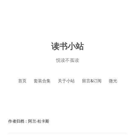
读书小站
悦读不孤读
跳
首页
套装合集
关于小站
留言&订阅
微光
至
正
文
作者归档：
阿兰·杜卡斯