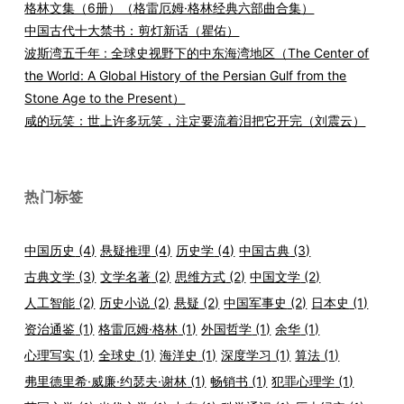
格林文集（6册）（格雷厄姆·格林经典六部曲合集）
中国古代十大禁书：剪灯新话（瞿佑）
波斯湾五千年 : 全球史视野下的中东海湾地区（The Center of
the World: A Global History of the Persian Gulf from the
Stone Age to the Present）
咸的玩笑：世上许多玩笑，注定要流着泪把它开完（刘震云）
热门标签
中国历史
(4)
悬疑推理
(4)
历史学
(4)
中国古典
(3)
古典文学
(3)
文学名著
(2)
思维方式
(2)
中国文学
(2)
人工智能
(2)
历史小说
(2)
悬疑
(2)
中国军事史
(2)
日本史
(1)
资治通鉴
(1)
格雷厄姆·格林
(1)
外国哲学
(1)
余华
(1)
心理写实
(1)
全球史
(1)
海洋史
(1)
深度学习
(1)
算法
(1)
弗里德里希·威廉·约瑟夫·谢林
(1)
畅销书
(1)
犯罪心理学
(1)