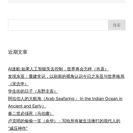
搜
索：
近期文章
AI迷航:如果人工智能失去控制，世界将会怎样（肖遥）
发现东亚：重建常识，以崭新的视角认识今日之东亚与世界格局
（宋念申）
学生街的日子（东野圭吾）
阿拉伯人的大航海（Arab Seafaring： In the Indian Ocean in
Ancient and Early）
秦二世必须死（马伯庸）
卢克明的偷偷一笑（余华）：写给所有被生活捶打的现代人的
“减压神作”