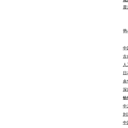
震
热
中
古
人
日
余
深
畅
中
刘
中