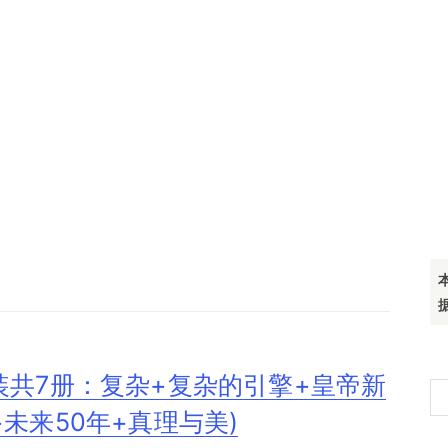
装共7册：复杂+复杂的引擎+皇帝新
搜
未来50年+真理与美)
索