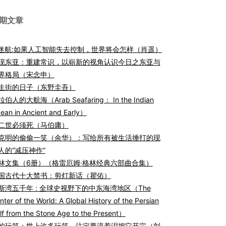
期文章
I迷航:如果人工智能失去控制，世界将会怎样（肖遥）
现东亚：重建常识，以崭新的视角认识今日之东亚与
界格局（宋念申）
生街的日子（东野圭吾）
伯人的大航海（Arab Seafaring： In the Indian
ean in Ancient and Early）
二世必须死（马伯庸）
克明的偷偷一笑（余华）：写给所有被生活捶打的现
人的“减压神作”
林文集（6册）（格雷厄姆·格林经典六部曲合集）
国古代十大禁书：剪灯新话（瞿佑）
斯湾五千年 : 全球史视野下的中东海湾地区（The
nter of the World: A Global History of the Persian
lf from the Stone Age to the Present）
的玩笑：世上许多玩笑，注定要流着泪把它开完（刘