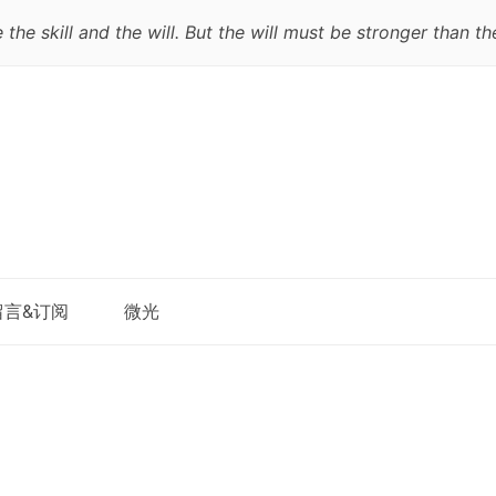
e skill and the will. But the will must be stronger than the 
跳
留言&订阅
微光
至
正
文