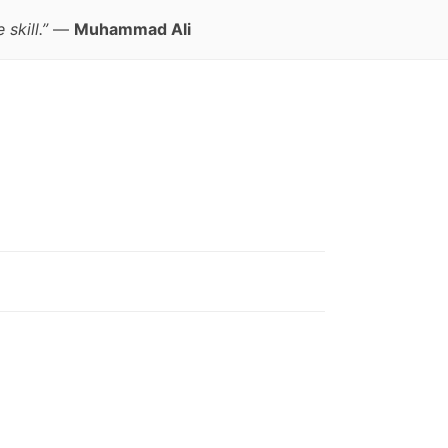
skill.”
—
Muhammad Ali