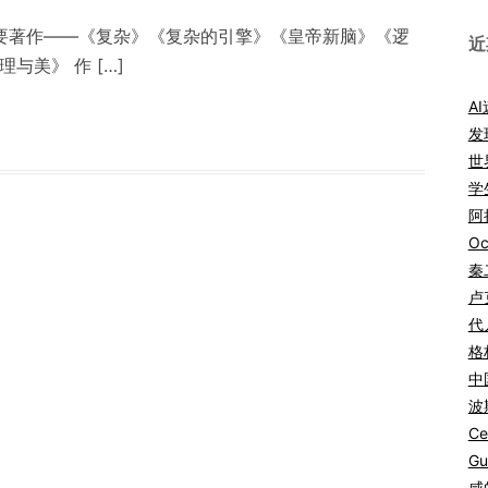
重要著作——《复杂》《复杂的引擎》《皇帝新脑》《逻
近
与美》 作 […]
A
发
世
学
阿拉
Oc
秦
卢
代
格
中
波
Ce
Gu
咸