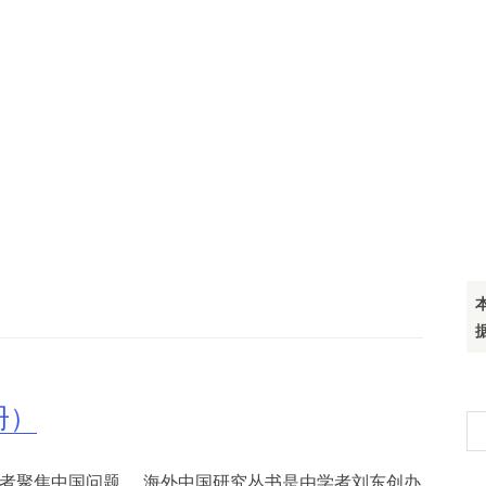
册）
搜
索
学者聚焦中国问题。 海外中国研究丛书是由学者刘东创办