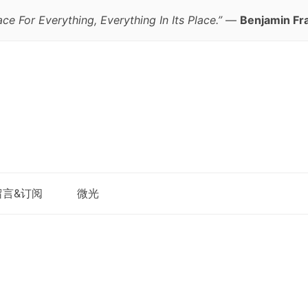
ace For Everything, Everything In Its Place.”
—
Benjamin Fra
跳
留言&订阅
微光
至
正
文