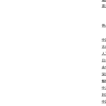
震
热
中
古
人
日
余
深
畅
中
刘
中