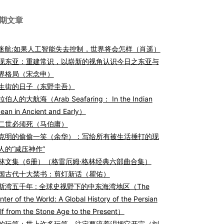
期文章
I迷航:如果人工智能失去控制，世界将会怎样（肖遥）
现东亚：重建常识，以崭新的视角认识今日之东亚与
界格局（宋念申）
生街的日子（东野圭吾）
伯人的大航海（Arab Seafaring： In the Indian
ean in Ancient and Early）
二世必须死（马伯庸）
克明的偷偷一笑（余华）：写给所有被生活捶打的现
人的“减压神作”
林文集（6册）（格雷厄姆·格林经典六部曲合集）
国古代十大禁书：剪灯新话（瞿佑）
斯湾五千年 : 全球史视野下的中东海湾地区（The
nter of the World: A Global History of the Persian
lf from the Stone Age to the Present）
的玩笑：世上许多玩笑，注定要流着泪把它开完（刘