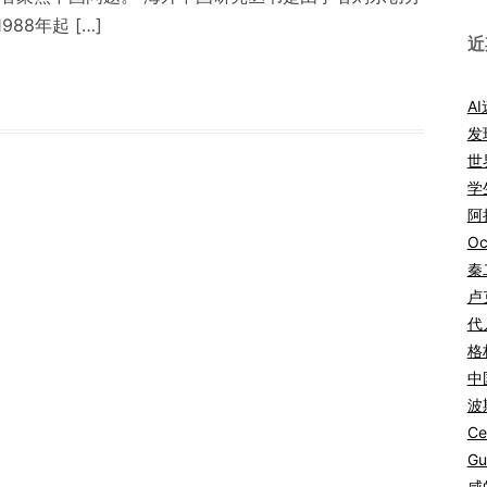
8年起 […]
近
A
发
世
学
阿拉
Oc
秦
卢
代
格
中
波
Ce
Gu
咸