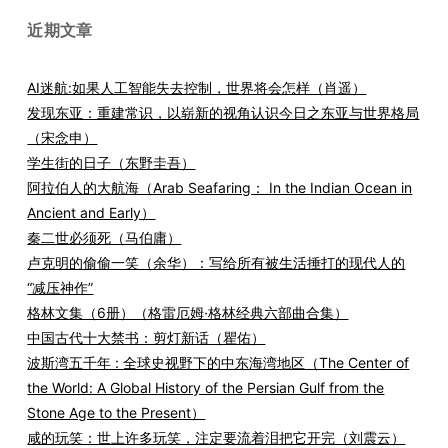
近期文章
AI迷航:如果人工智能失去控制，世界将会怎样（肖遥）
发现东亚：重建常识，以崭新的视角认识今日之东亚与世界格局
（宋念申）
学生街的日子（东野圭吾）
阿拉伯人的大航海（Arab Seafaring： In the Indian Ocean in
Ancient and Early）
秦二世必须死（马伯庸）
卢克明的偷偷一笑（余华）：写给所有被生活捶打的现代人的
“减压神作”
格林文集（6册）（格雷厄姆·格林经典六部曲合集）
中国古代十大禁书：剪灯新话（瞿佑）
波斯湾五千年 : 全球史视野下的中东海湾地区（The Center of
the World: A Global History of the Persian Gulf from the
Stone Age to the Present）
咸的玩笑：世上许多玩笑，注定要流着泪把它开完（刘震云）