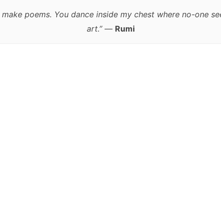
w to make poems. You dance inside my chest where no-one se
art.”
—
Rumi
跳
至
正
文