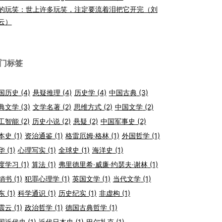
的玩笑：世上许多玩笑，注定要流着泪把它开完（刘
云）
门标签
国历史
(4)
悬疑推理
(4)
历史学
(4)
中国古典
(3)
典文学
(3)
文学名著
(2)
思维方式
(2)
中国文学
(2)
工智能
(2)
历史小说
(2)
悬疑
(2)
中国军事史
(2)
本史
(1)
资治通鉴
(1)
格雷厄姆·格林
(1)
外国哲学
(1)
华
(1)
心理写实
(1)
全球史
(1)
海洋史
(1)
度学习
(1)
算法
(1)
弗里德里希·威廉·约瑟夫·谢林
(1)
销书
(1)
犯罪心理学
(1)
英国文学
(1)
当代文学
(1)
东
(1)
科学通识
(1)
历史纪实
(1)
非虚构
(1)
震云
(1)
政治哲学
(1)
德国古典哲学
(1)
国近代史
(1)
近代日本史
(1)
巴尔扎克
(1)