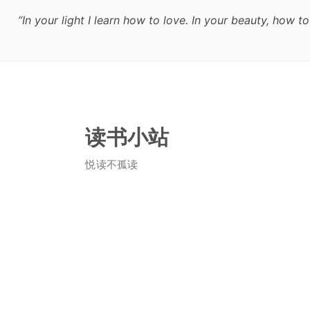
“In your light I learn how to love. In your beauty, ho
读书小站
悦读不孤读