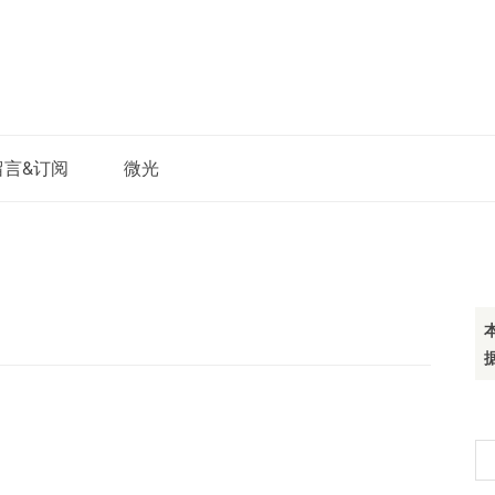
留言&订阅
微光
搜
索