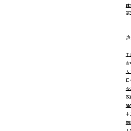
咸
震
热
中
古
人
日
余
深
畅
中
刘
中