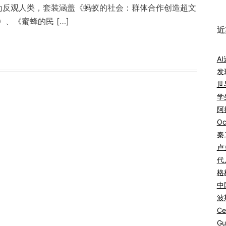
为反观人类，套装涵盖《蚂蚁的社会：群体合作创造超文
、《蜜蜂的民 […]
近
A
发
世
学
阿拉
Oc
秦
卢
代
格
中
波
Ce
Gu