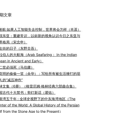
期文章
I迷航:如果人工智能失去控制，世界将会怎样（肖遥）
现东亚：重建常识，以崭新的视角认识今日之东亚与
界格局（宋念申）
生街的日子（东野圭吾）
伯人的大航海（Arab Seafaring： In the Indian
ean in Ancient and Early）
二世必须死（马伯庸）
克明的偷偷一笑（余华）：写给所有被生活捶打的现
人的“减压神作”
林文集（6册）（格雷厄姆·格林经典六部曲合集）
国古代十大禁书：剪灯新话（瞿佑）
斯湾五千年 : 全球史视野下的中东海湾地区（The
nter of the World: A Global History of the Persian
lf from the Stone Age to the Present）