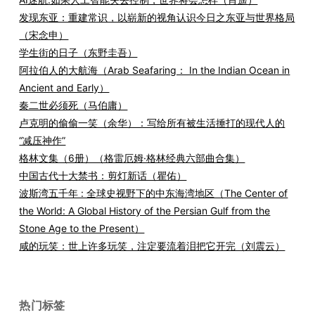
发现东亚：重建常识，以崭新的视角认识今日之东亚与世界格局
（宋念申）
学生街的日子（东野圭吾）
阿拉伯人的大航海（Arab Seafaring： In the Indian Ocean in
Ancient and Early）
秦二世必须死（马伯庸）
卢克明的偷偷一笑（余华）：写给所有被生活捶打的现代人的
“减压神作”
格林文集（6册）（格雷厄姆·格林经典六部曲合集）
中国古代十大禁书：剪灯新话（瞿佑）
波斯湾五千年 : 全球史视野下的中东海湾地区（The Center of
the World: A Global History of the Persian Gulf from the
Stone Age to the Present）
咸的玩笑：世上许多玩笑，注定要流着泪把它开完（刘震云）
热门标签