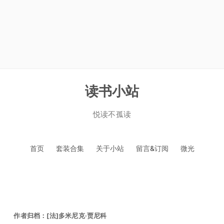
读书小站
悦读不孤读
跳
首页
套装合集
关于小站
留言&订阅
微光
至
正
文
作者归档：
[法]多米尼克·贾尼科